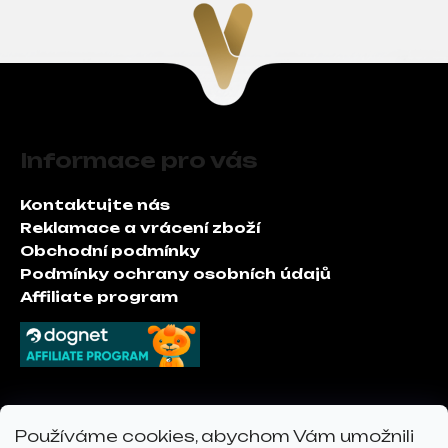
Z
á
Informace pro vás
p
a
Kontaktujte nás
t
Reklamace a vrácení zboží
í
Obchodní podmínky
Podmínky ochrany osobních údajů
Affiliate program
Kontakt
Používáme cookies, abychom Vám umožnili