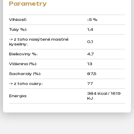
Vlhkosť
:
≤5 %
Tuky %)
:
1,4
-> z toho nasýtené mastné
0,1
kyseliny
:
Bielkoviny %
:
4,7
Vláknina (%)
:
13
Sacharidy (%)
:
87,5
-> z toho cukry
:
77
384 Kcal / 1619
Energia
:
KJ