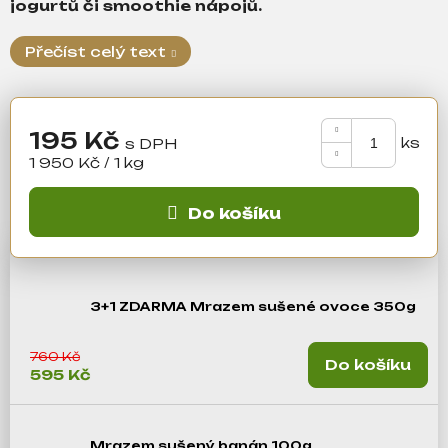
a
jogurtů či smoothie nápojů.
j
Přečíst celý text
í
t
?
195 Kč
Měrná
1 950 Kč / 1 kg
cena:
Hledat
Do košíku
D
o
3+1 ZDARMA Mrazem sušené ovoce 350g
p
o
760 Kč
Do košíku
r
595 Kč
u
č
u
Mrazem sušený banán 100g