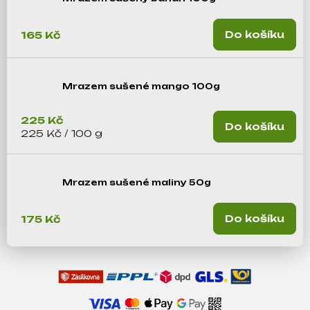
j
e
Do košíku
165 Kč
m
e
Mrazem sušené mango 100g
225 Kč
Do košíku
Měrná cena:
225 Kč / 100 g
Mrazem sušené maliny 50g
Do košíku
175 Kč