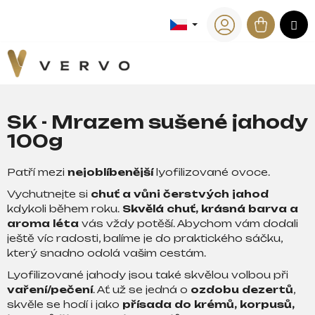
K
Přejít
na
Nákup
M
o
Zpět
Zpět
obsah
Přihlášení
š
košík
í
C
k
o
p
SK - Mrazem sušené jahody
o
100g
t
ř
Patří mezi
nejoblíbenější
lyofilizované ovoce.
e
Vychutnejte si
chuť a vůni čerstvých jahod
b
kdykoli během roku.
Skvělá chuť, krásná barva a
u
aroma léta
vás vždy potěší. Abychom vám dodali
j
ještě víc radosti, balíme je do praktického sáčku,
e
který snadno odolá vašim cestám.
t
Lyofilizované jahody jsou také skvělou volbou při
e
vaření/pečení
. Ať už se jedná o
ozdobu dezertů
,
n
skvěle se hodí i jako
přísada do krémů, korpusů,