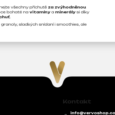
nejte všechny příchutě
za zvýhodněnou
voce bohaté na
vitamíny
a
minerály
si díky
chuť
.
granoly, sladkých snídaní i smoothies, ale
Kontakt
info
@
vervoshop.c