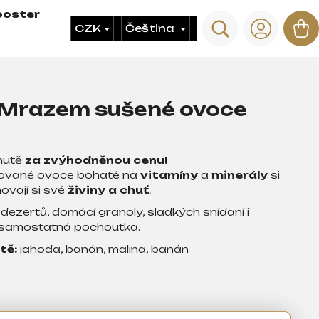
ooster
Hledat
N
CZK
Čeština
Přihláš
ko
Mrazem sušené ovoce
hutě
za zvýhodněnou cenu!
izované ovoce bohaté na
vitamíny
a
minerály
si
ovají si své
živiny
a chuť
.
dezertů, domácí granoly, sladkých snídaní i
o samostatná pochoutka.
tě:
jahoda, banán, malina, banán