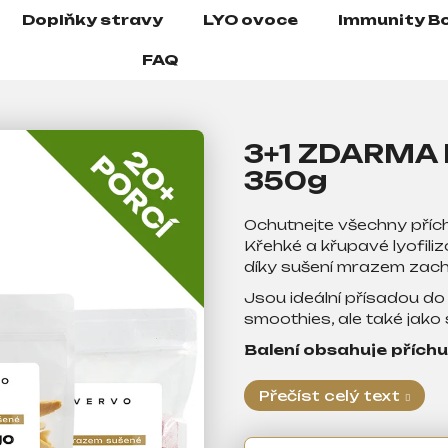
Doplňky stravy
LYO ovoce
Immunity B
FAQ
3+1 ZDARMA 
350g
Ochutnejte všechny příc
Křehké a křupavé lyofil
díky sušení mrazem zach
Jsou ideální přísadou do 
smoothies, ale také jak
Balení obsahuje příchu
Přečíst celý text