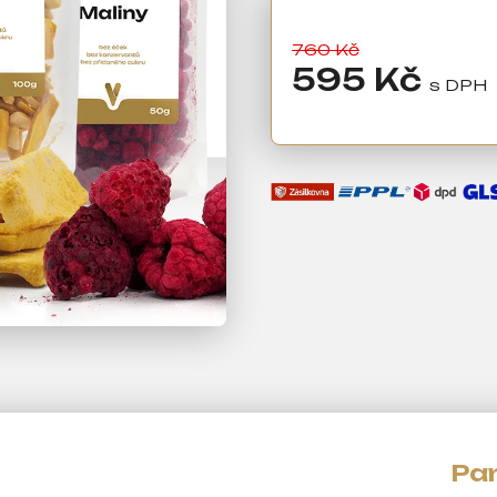
760 Kč
595 Kč
Měrná
cena: