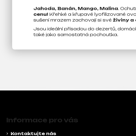
j
Jahoda, Banán, Mango, Malina
. Ochut
e
cenu!
Křehké a křupavé lyofilizované o
m
sušení mrazem zachovají si své
živiny
a 
e
Jsou ideální přísadou do dezertů, domácí 
také jako samostatná pochoutka.
Z
á
Informace pro vás
p
a
Kontaktujte nás