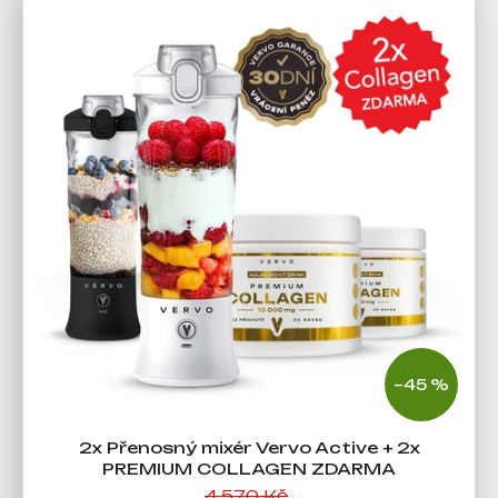
j
e
m
e
–45 %
2x Přenosný mixér Vervo Active + 2x
PREMIUM COLLAGEN ZDARMA
4 570 Kč