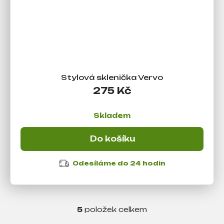
Stylová sklenička Vervo
275 Kč
Skladem
Do košíku
Odesíláme do 24 hodin
5
položek celkem
O