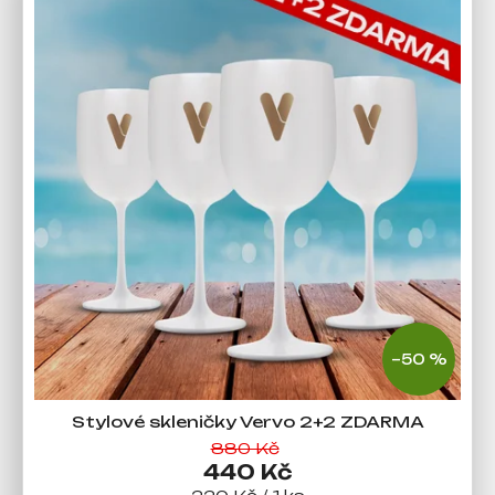
–50 %
Stylové skleničky Vervo 2+2 ZDARMA
880 Kč
440 Kč
Měrná