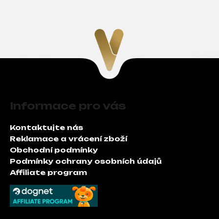
v
l
á
d
a
c
í
p
Z
r
á
v
Informace pro vás
p
k
a
y
Kontaktujte nás
t
v
Reklamace a vrácení zboží
í
ý
Obchodní podmínky
p
Podmínky ochrany osobních údajů
i
Affiliate program
s
u