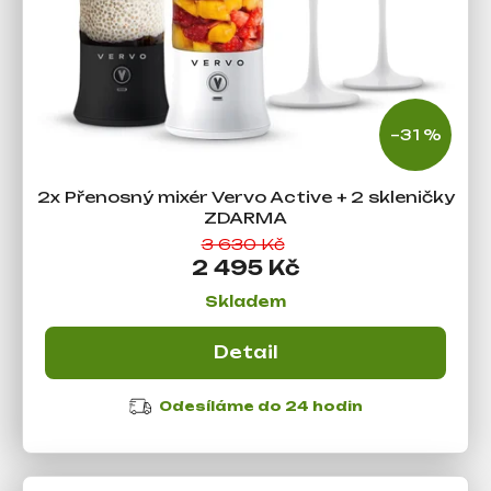
a
k
j
t
í
ů
t
?
–31 %
2x Přenosný mixér Vervo Active + 2 skleničky
ZDARMA
Hledat
3 630 Kč
2 495 Kč
Skladem
D
o
Detail
p
o
r
Odesíláme do 24 hodin
u
č
u