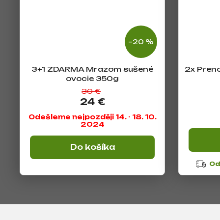
–20 %
3+1 ZDARMA Mrazom sušené
2x Preno
ovocie 350g
30 €
24 €
Odešleme nejpozději 14. - 18. 10.
2024
Do košíka
Od