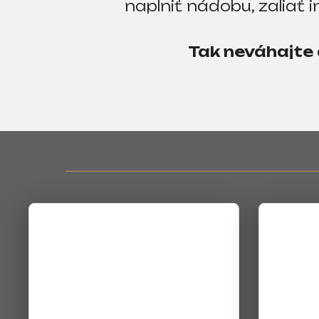
naplniť nádobu, zaliať
m
e
Tak neváhajte a