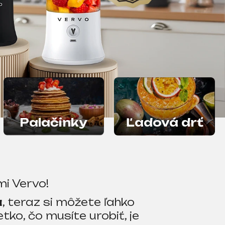
Ľadová drť
Palačinky
mi Vervo!
a
, teraz si môžete ľahko
etko, čo musíte urobiť, je