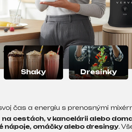
Shaky
Dresinky
svoj čas a energiu s prenosnými mixér
e
na cestách, v kancelárii alebo dom
é nápoje, omáčky alebo dresingy
. Vš