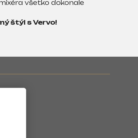
 mixéra všetko dokonale
ný štýl s Vervo!