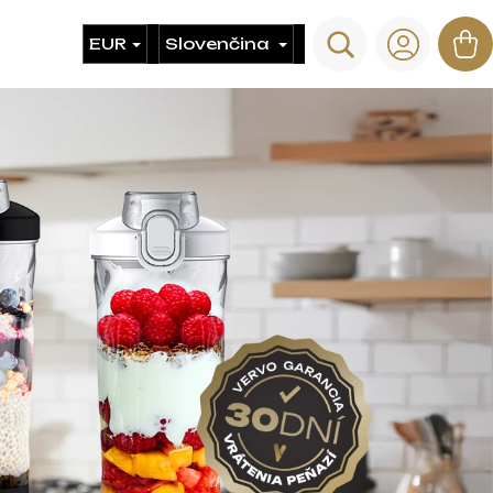
Hľadať
N
EUR
Slovenčina
Prihlás
ko