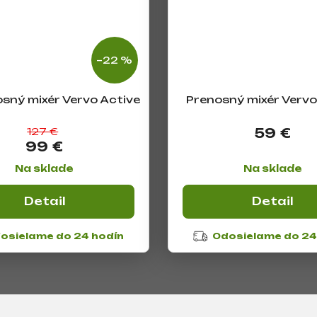
–22 %
sný mixér Vervo Active
Prenosný mixér Vervo
127 €
59 €
99 €
Na sklade
Na sklade
Detail
Detail
osielame do 24 hodín
Odosielame do 24