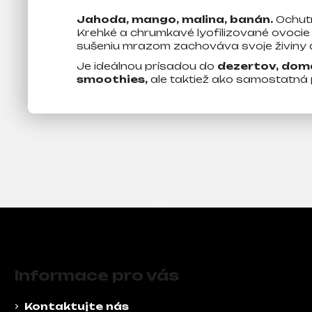
m
Jahoda, mango, malina, banán.
Ochutn
e
Krehké a chrumkavé lyofilizované ovocie 
sušeniu mrazom zachováva svoje živiny a
Je ideálnou prísadou do
dezertov, domá
smoothies,
ale taktiež ako samostatná
Z
á
Informace pro vás
p
ä
Kontaktujte nás