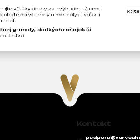
ajte všetky druhy za zvýhodnenú cenu!
Kate
bohaté na vitamíny a minerály si vďaka
 chuť.
cej granoly, sladkých raňajok či
 pochúťka.
Kontakt
podpora
@
vervosh