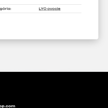
gória
:
LYO ovocie
op.com