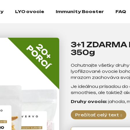
ry
LYO ovocie
Immunity Booster
FAQ
3+1 ZDARMA 
350g
Ochutnajte všetky druh
lyofilizované ovocie boh
mrazom zachováva svo
Je ideálnou prísadou do 
smoothies, ale taktiež 
Druhy ovocia:
jahoda, 
Prečítať celý text