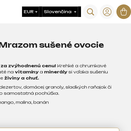
Hľadať
N
EUR
Slovenčina
Prihlás
ko
Mrazom sušené ovocie
y
za
zvýhodnenú
cenu!
Krehké a chrumkavé
até na
vitamíny
a
minerály
si vďaka sušeniu
je
živiny
a chuť.
dezertov, domácej granoly, sladkých raňajok či
ako samostatná pochúťka.
mango, malina, banán