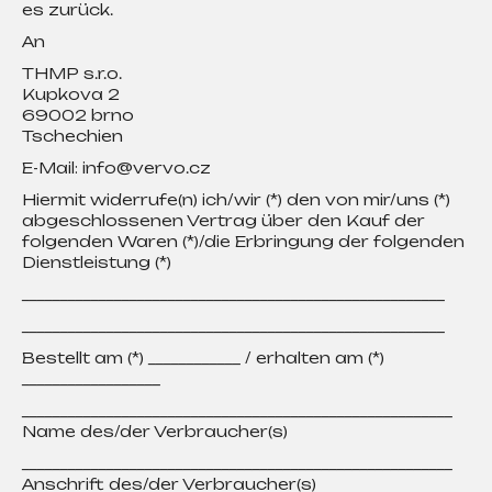
es zurück.
An
THMP s.r.o.
Kupkova 2
69002 brno
Tschechien
E-Mail: info@vervo.cz
Hiermit widerrufe(n) ich/wir (*) den von mir/uns (*)
abgeschlossenen Vertrag über den Kauf der
folgenden Waren (*)/die Erbringung der folgenden
Dienstleistung (*)
_______________________________________________________
_______________________________________________________
Bestellt am (*) ____________ / erhalten am (*)
__________________
________________________________________________________
Name des/der Verbraucher(s)
________________________________________________________
Anschrift des/der Verbraucher(s)