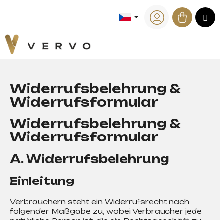
K
Přejít
na
Nákup
M
o
Zpět
Zpět
obsah
Přihlášení
š
košík
í
C
k
o
p
Widerrufsbelehrung &
o
Widerrufsformular
t
ř
Widerrufsbelehrung &
e
Widerrufsformular
b
u
A. Widerrufsbelehrung
j
e
Einleitung
t
e
Verbrauchern steht ein Widerrufsrecht nach
n
folgender Maßgabe zu, wobei Verbraucher jede