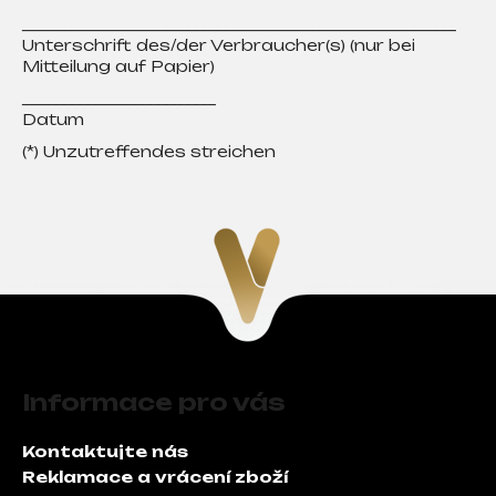
________________________________________________________
Unterschrift des/der Verbraucher(s) (nur bei
Mitteilung auf Papier)
_________________________
Datum
(*) Unzutreffendes streichen
Z
á
Informace pro vás
p
a
Kontaktujte nás
t
Reklamace a vrácení zboží