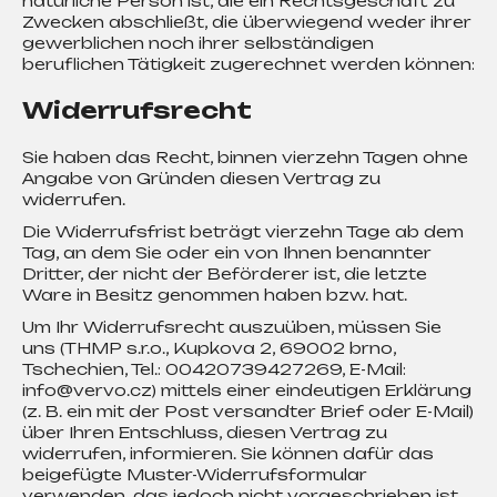
natürliche Person ist, die ein Rechtsgeschäft zu
a
Zwecken abschließt, die überwiegend weder ihrer
j
gewerblichen noch ihrer selbständigen
í
beruflichen Tätigkeit zugerechnet werden können:
t
Widerrufsrecht
?
Sie haben das Recht, binnen vierzehn Tagen ohne
Angabe von Gründen diesen Vertrag zu
widerrufen.
Hledat
Die Widerrufsfrist beträgt vierzehn Tage ab dem
Tag, an dem Sie oder ein von Ihnen benannter
Dritter, der nicht der Beförderer ist, die letzte
Ware in Besitz genommen haben bzw. hat.
D
Um Ihr Widerrufsrecht auszuüben, müssen Sie
o
uns (THMP s.r.o., Kupkova 2, 69002 brno,
p
Tschechien, Tel.: 00420739427269, E-Mail:
o
info@vervo.cz) mittels einer eindeutigen Erklärung
r
(z. B. ein mit der Post versandter Brief oder E-Mail)
über Ihren Entschluss, diesen Vertrag zu
u
widerrufen, informieren. Sie können dafür das
č
beigefügte Muster-Widerrufsformular
u
verwenden, das jedoch nicht vorgeschrieben ist.