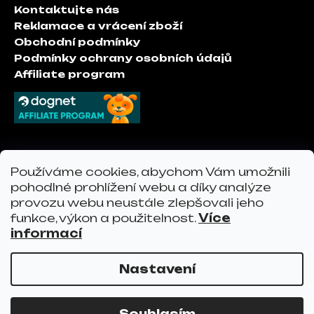
a
Kontaktujte nás
j
t
Reklamace a vrácení zboží
e
í
Obchodní podmínky
m
Podmínky ochrany osobních údajů
e
Affiliate program
Kontakt
Používáme cookies, abychom Vám umožnili
pohodlné prohlížení webu a díky analýze
info
@
vervoshop.com
provozu webu neustále zlepšovali jeho
vervo.cz
funkce, výkon a použitelnost.
Více
informací
Nastavení
Vytvořil Shoptet
Copyright 2026
Vervo
. Všechna práva