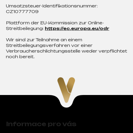
a
Umsatzsteuer-Identifikationsnummer:
j
CZ10777709
í
Plattform der EU-Kommission zur Online-
t
Streitbeilegung:
https://ec.europa.eu/odr
?
Wir sind zur Teilnahme an einem
Streitbeilegungsverfahren vor einer
Verbraucherschlichtungsstelle weder verpflichtet
noch bereit.
Hledat
D
o
p
o
r
Z
u
á
Informace pro vás
č
p
u