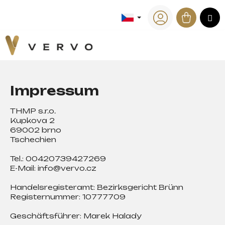
K
Přejít
na
Nákup
M
o
Zpět
Zpět
obsah
Přihlášení
š
košík
í
C
k
o
p
Impressum
o
t
THMP s.r.o.
ř
Kupkova 2
e
69002 brno
Tschechien
b
u
Tel.: 00420739427269
j
E-Mail: info@vervo.cz
e
Handelsregisteramt: Bezirksgericht Brünn
t
Registernummer: 10777709
e
n
Geschäftsführer: Marek Halady