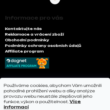
Z
á
Informace pro vás
p
a
Kontaktujte nás
t
Reklamace a vrácení zboží
í
Obchodní podmínky
Podmínky ochrany osobních údajů
Affiliate program
Kontakt
Používáme cookies, abychom Vám umožnili
pohodlné prohlížení webu a díky analýze
info
@
vervoshop.com
provozu webu neustále zlepšovali jeho
vervo.cz
funkce, výkon a použitelnost.
Více
informací