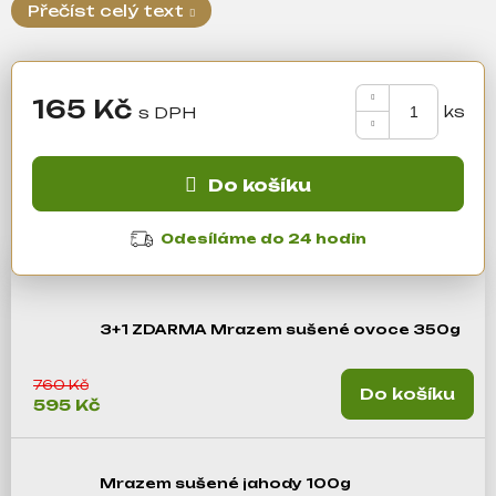
a
Přečíst celý text
j
í
t
165 Kč
?
Měrná
cena:
Do košíku
Hledat
Odesíláme do 24 hodin
D
3+1 ZDARMA Mrazem sušené ovoce 350g
o
p
o
760 Kč
Do košíku
595 Kč
r
u
č
Mrazem sušené jahody 100g
u