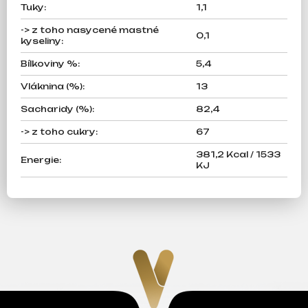
Tuky
:
1,1
-> z toho nasycené mastné
0,1
kyseliny
:
Bílkoviny %
:
5,4
Vláknina (%)
:
13
Sacharidy (%)
:
82,4
-> z toho cukry
:
67
381,2 Kcal / 1533
Energie
:
KJ