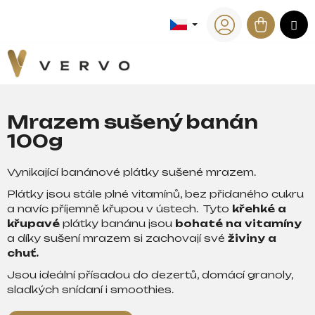
K
Přejít
na
Nákup
M
o
Zpět
Zpět
obsah
Přihlášení
š
košík
í
C
k
o
p
Mrazem sušený banán
o
100g
t
ř
Vynikající banánové plátky sušené mrazem.
e
Plátky jsou stále plné vitamínů, bez přidaného cukru
b
a navíc příjemně křupou v ústech. Tyto
křehké a
u
křupavé
plátky banánu jsou
bohaté na vitamíny
j
a
díky sušení mrazem si zachovají své
živiny a
e
chuť.
t
Jsou ideální přísadou do dezertů, domácí granoly,
e
sladkých snídaní i smoothies.
n