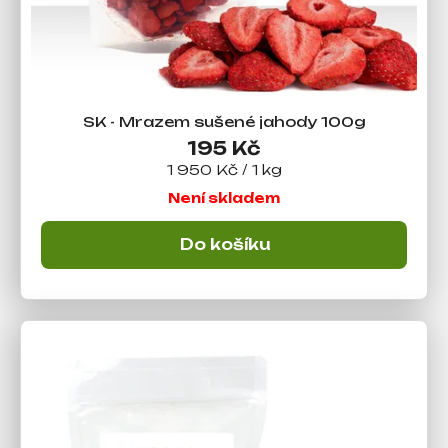
SK - Mrazem sušené jahody 100g
195 Kč
Měrná
1 950 Kč / 1 kg
cena:
Není skladem
Do košíku