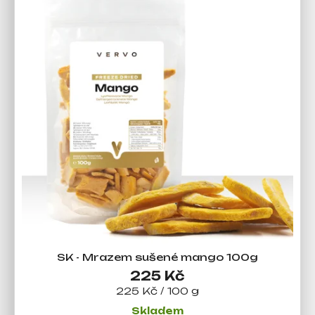
j
e
m
e
SK - Mrazem sušené mango 100g
225 Kč
Měrná
225 Kč / 100 g
cena:
Skladem