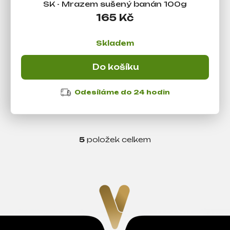
SK - Mrazem sušený banán 100g
165 Kč
Skladem
Do košíku
Odesíláme do 24 hodin
5
položek celkem
O
v
l
á
d
a
c
í