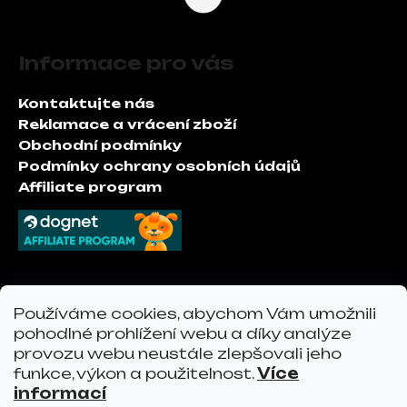
p
Z
r
á
v
Informace pro vás
p
k
a
y
Kontaktujte nás
t
v
Reklamace a vrácení zboží
í
ý
Obchodní podmínky
p
Podmínky ochrany osobních údajů
i
Affiliate program
s
u
Kontakt
Používáme cookies, abychom Vám umožnili
pohodlné prohlížení webu a díky analýze
info
@
vervoshop.com
provozu webu neustále zlepšovali jeho
vervo.cz
funkce, výkon a použitelnost.
Více
informací