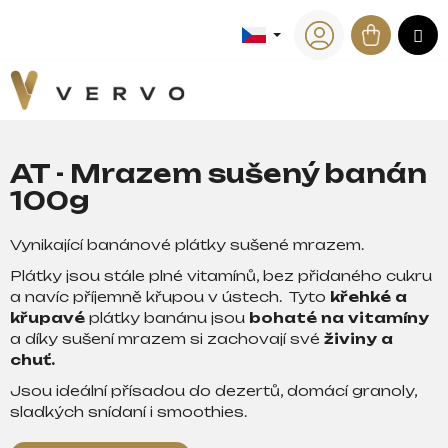
K
Přejít
na
Nákup
M
o
Zpět
Zpět
obsah
Přihlášení
š
košík
í
C
k
o
p
AT - Mrazem sušený banán
o
100g
t
ř
Vynikající banánové plátky sušené mrazem.
e
Plátky jsou stále plné vitamínů, bez přidaného cukru
b
a navíc příjemně křupou v ústech. Tyto
křehké a
u
křupavé
plátky banánu jsou
bohaté na vitamíny
j
a
díky sušení mrazem si zachovají své
živiny a
e
chuť.
t
Jsou ideální přísadou do dezertů, domácí granoly,
e
sladkých snídaní i smoothies.
n