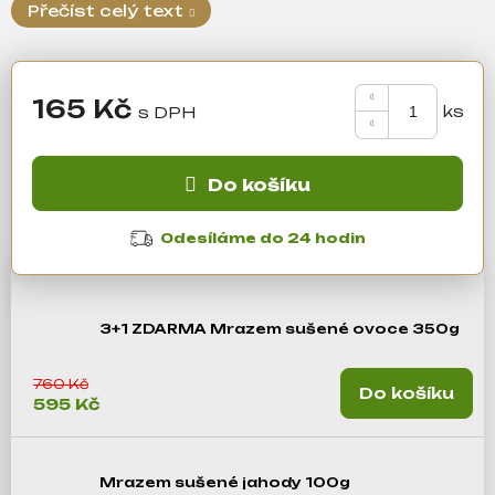
a
Přečíst celý text
j
í
t
165 Kč
?
Měrná
cena:
Do košíku
Hledat
Odesíláme do 24 hodin
D
3+1 ZDARMA Mrazem sušené ovoce 350g
o
p
o
760 Kč
Do košíku
595 Kč
r
u
č
Mrazem sušené jahody 100g
u