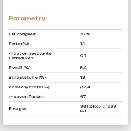
Feuchtigkeit
:
≤5 %
Fette (%)
:
1,1
-> davon gesättigte
0,1
Fettsäuren
:
Eiweiß (%)
:
5,4
Ballaststoffe (%)
:
13
Kohlenhydrate (%)
:
82,4
-> davon Zucker
:
67
381,2 Kcal / 1533
Energie
:
KJ