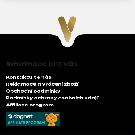
Z
á
Informace pro vás
p
a
Kontaktujte nás
t
Reklamace a vrácení zboží
í
Obchodní podmínky
Podmínky ochrany osobních údajů
Affiliate program