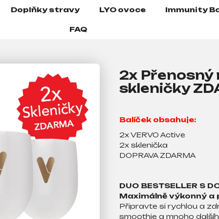
Doplňky stravy
LYO ovoce
Immunity B
FAQ
2x Přenosný 
skleničky Z
Balíček obsahuje:
2x VERVO Active
2x sklenička
DOPRAVA ZDARMA
DUO BESTSELLER S D
Maximálně výkonný a 
Připravte si rychlou a zd
smoothie a mnoho dalšíh