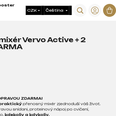
ooster
Hledat
N
CZK
Čeština
Přihláš
ko
mixér Vervo Active + 2
DARMA
OPRAVOU ZDARMA!
praktický
přenosný mixér zjednoduší váš život.
ravou snídani, proteinový nápoj po cvičení,
o,
kdekoliv a kdykoliv.