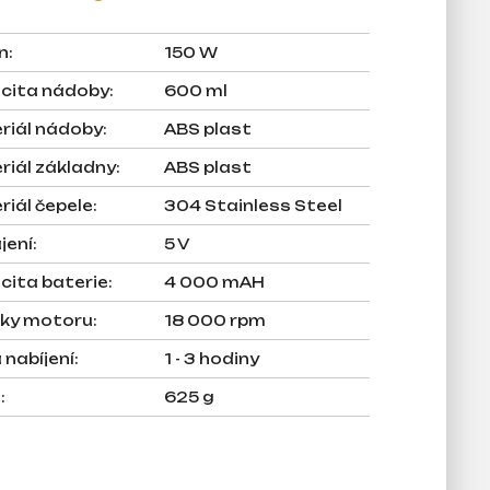
n
:
150 W
cita nádoby
:
600 ml
riál nádoby
:
ABS plast
riál základny
:
ABS plast
riál čepele
:
304 Stainless Steel
jení
:
5 V
cita baterie
:
4 000 mAH
ky motoru
:
18 000 rpm
 nabíjení
:
1 - 3 hodiny
a
:
625 g