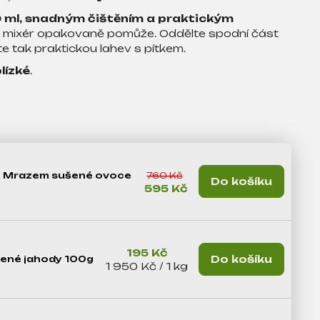
 ml, snadným čištěním a praktickým
 mixér opakovaně pomůže. Oddělte spodní část
e tak praktickou lahev s pítkem.
lízké
.
 Mrazem sušené ovoce
760 Kč
Do košíku
595 Kč
195 Kč
Do košíku
ené jahody 100g
Měrná cena:
1 950 Kč / 1 kg