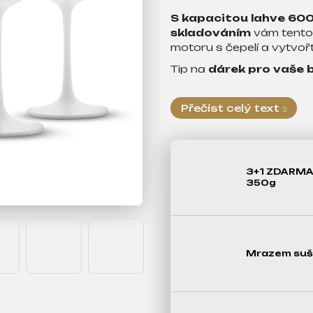
S kapacitou lahve 600
skladováním
vám tento
motoru s čepelí a vytvořt
Tip na
dárek pro vaše b
Přečíst celý text
3+1 ZDARMA
350g
Mrazem suš