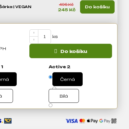
495 Kč
Do košíku
Šárka | VEGAN
245 Kč
Do košíku
 1
Active 2
erná
Černá
á
Bílá