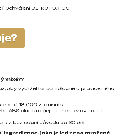
dí. Schválení CE, ROHS, FCC.
ný mixér?
ak, aby vydržel funkční dlouhé a pravidelného
kami až 18 000 za minutu.
ho ABS plastu a čepele z nerezové oceli
peněz bez udání důvodu do 30 dní.
í ingredience, jako je led nebo mražené