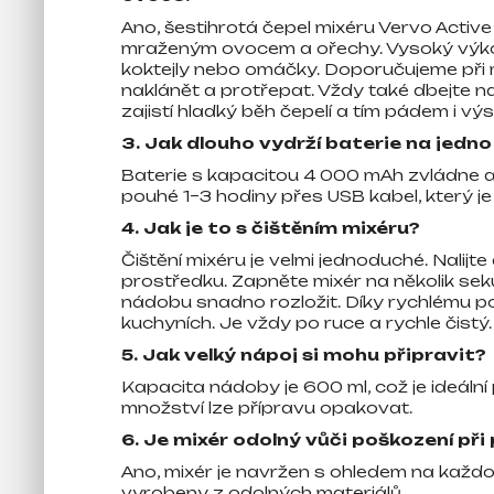
Ano, šestihrotá čepel mixéru Vervo Active 
mraženým ovocem a ořechy. Vysoký výkon
koktejly nebo omáčky. Doporučujeme při 
naklánět a protřepat. Vždy také dbejte na 
zajistí hladký běh čepelí a tím pádem i výs
3. Jak dlouho vydrží baterie na jedno
Baterie s kapacitou 4 000 mAh zvládne až 
pouhé 1–3 hodiny přes USB kabel, který je
4. Jak je to s čištěním mixéru?
Čištění mixéru je velmi jednoduché. Nali
prostředku. Zapněte mixér na několik sek
nádobu snadno rozložit. Díky rychlému použ
kuchyních. Je vždy po ruce a rychle čistý.
5. Jak velký nápoj si mohu připravit?
Kapacita nádoby je 600 ml, což je ideální
množství lze přípravu opakovat.
6. Je mixér odolný vůči poškození při
Ano, mixér je navržen s ohledem na každo
vyrobeny z odolných materiálů.