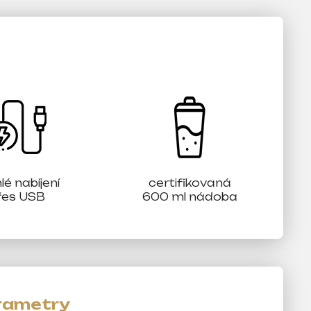
lé nabíjení
certifikovaná
řes USB
600 ml nádoba