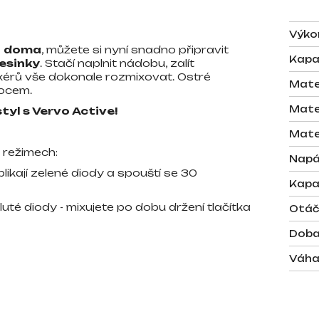
Výko
bo doma
, můžete si nyní snadno připravit
Kapa
esinky
. Stačí naplnit nádobu, zalít
xérů vše dokonale rozmixovat. Ostré
Mate
vocem.
Mate
tyl s Vervo Active!
Mate
 režimech:
Napá
likají zelené diody a spouští se 30
Kapa
 žluté diody - mixujete po dobu držení tlačítka
Otáč
Doba
Váh