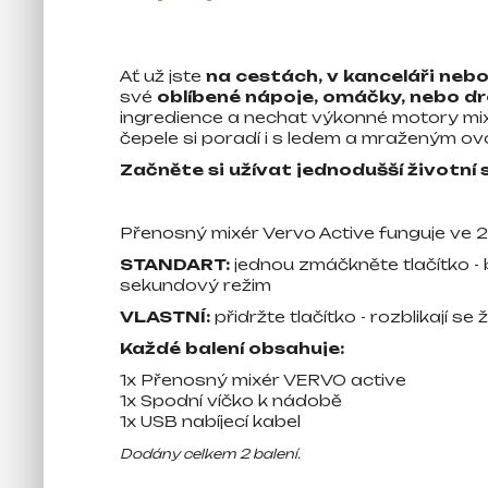
Ať už jste
na cestách, v kanceláři ne
své
oblíbené nápoje, omáčky, nebo dr
ingredience a nechat výkonné motory mi
čepele si poradí i s ledem a mraženým o
Začněte si užívat jednodušší životní s
Přenosný mixér Vervo Active funguje ve 2
STANDART:
jednou zmáčkněte tlačítko - b
sekundový režim
VLASTNÍ
:
přidržte tlačítko - rozblikají se
Každé balení obsahuje:
1x Přenosný mixér VERVO active
1x Spodní víčko k nádobě
1x USB nabíjecí kabel
Dodány celkem 2 balení.