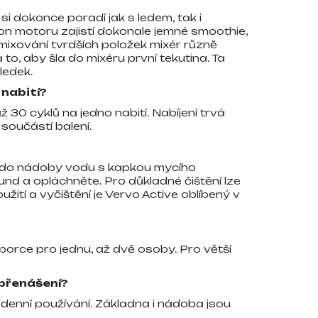
si dokonce poradí jak s ledem, tak i
 motoru zajistí dokonale jemné smoothie,
mixování tvrdších položek mixér různě
to, aby šla do mixéru první tekutina. Ta
ledek.
 nabití?
30 cyklů na jedno nabití. Nabíjení trvá
 součástí balení.
jte do nádoby vodu s kapkou mycího
und a opláchněte. Pro důkladné čištění lze
ití a vyčištění je Vervo Active oblíbený v
 porce pro jednu, až dvě osoby. Pro větší
 přenášení?
denní používání. Základna i nádoba jsou