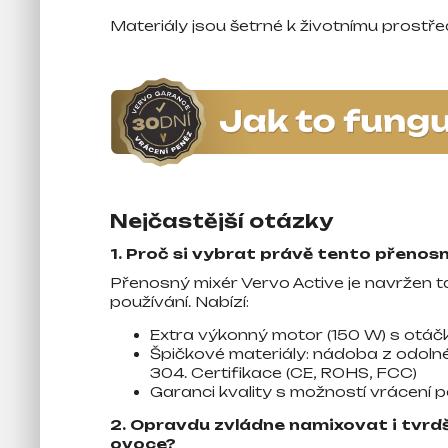
Materiály jsou šetrné k životnímu prostře
Nejčastější otázky
1. Proč si vybrat právě tento přenos
Přenosný mixér Vervo Active je navržen t
používání. Nabízí:
Extra výkonný motor (150 W) s otáč
Špičkové materiály: nádoba z odolné
304. Certifikace (CE, ROHS, FCC)
Garanci kvality s možností vrácení 
2. Opravdu zvládne namixovat i tvrdš
ovoce?