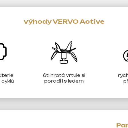
výhody VERVO Active
terie
6ti hrotá vrtule si
rych
 cyklů
poradí i s ledem
p