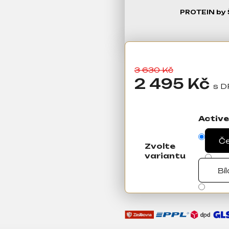
PROTEIN by 
3 630 Kč
2 495 Kč
Měrná
cena:
Active
Č
Zvolte
variantu
Bíl