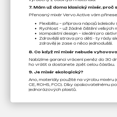
7. Mám už doma klasický mixér, proč 
Přenosný mixér Vervo Active vám přinese
Flexibilitu – příprava nápojů kdekoliv 
Rychlost – už žádné čištění velkých 
Kompaktní design – ideální pro aktivní
Zdravější strava pro děti - ty rády sle
zdravěji je zase o něco jednodušší.
8. Co když mi mixér nebude vyhovov
Nabízíme garanci vrácení peněz do 30 dní
ho vrátit a dostanete zpět celou částku.
9. Je mixér ekologický?
Ano, materiály použité na výrobu mixéru j
CE, ROHS, FCC). Díky opakovatelnému pou
jednorázových plastů.