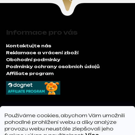
c
í
p
Z
r
á
v
Informace pro vás
p
k
a
y
Kontaktujte nás
t
v
Reklamace a vrácení zboží
í
ý
Obchodní podmínky
p
Podmínky ochrany osobních údajů
i
Affiliate program
s
u
Kontakt
Používáme cookies, abychom Vám umožnili
pohodlné prohlížení webu a díky analýze
info
@
vervoshop.com
provozu webu neustále zlepšovali jeho
vervo.cz