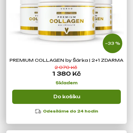
a
u
j
k
í
t
t
ů
?
–33 %
Hledat
PREMIUM COLLAGEN by Šárka | 2+1 ZDARMA
2 070 Kč
1 380 Kč
D
Skladem
o
p
Do košíku
o
r
Odesíláme do 24 hodin
u
č
u