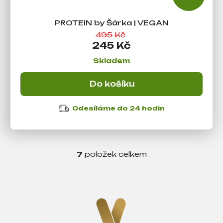
PROTEIN by Šárka | VEGAN
495 Kč
245 Kč
Skladem
Do košíku
Odesíláme do 24 hodin
7
položek celkem
O
v
l
á
d
a