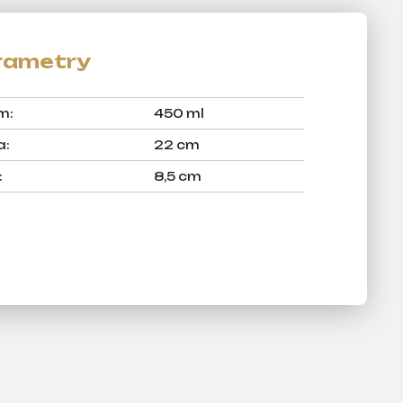
em
:
450 ml
a
:
22 cm
:
8,5 cm