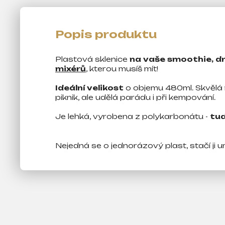
j
e
m
e
Plastová sklenice
na vaše smoothie, dri
mixérů
, kterou musíš mít!
Ideální velikost
o objemu 480ml. Skvělá n
piknik, ale udělá parádu i při kempování.
Je lehká, vyrobena z polykarbonátu -
tud
Nejedná se o jednorázový plast, stačí ji 