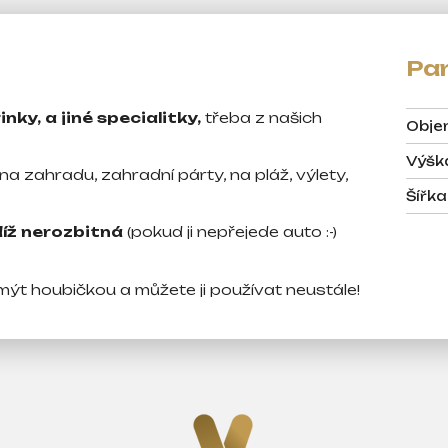
nky, a jiné specialitky,
třeba z našich
Obj
Výšk
a zahradu, zahradní párty, na pláž, výlety,
Šířka
íž nerozbitná
(pokud ji nepřejede auto :-)
umýt houbičkou a můžete ji používat neustále!