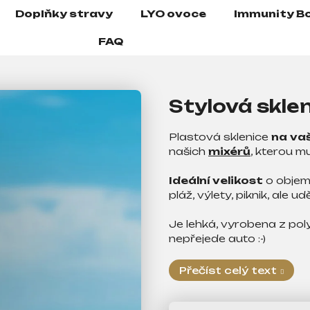
Doplňky stravy
LYO ovoce
Immunity B
FAQ
Stylová skle
Plastová sklenice
na vaš
našich
mixérů
, kterou mu
Ideální velikost
o objem
pláž, výlety, piknik, ale 
Je lehká, vyrobena z po
nepřejede auto :-)
Přečíst celý text