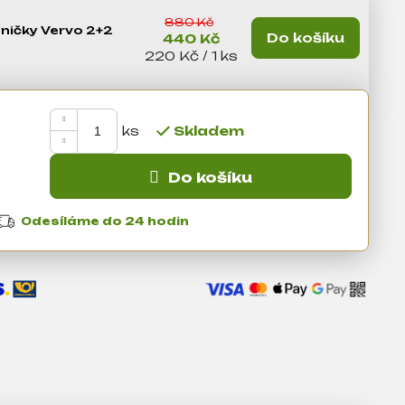
880 Kč
eničky Vervo 2+2
Do košíku
440 Kč
Měrná cena:
220 Kč / 1 ks
Skladem
Do košíku
Odesíláme do 24 hodin