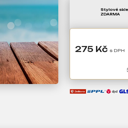
Stylové skl
ZDARMA
275 Kč
Měrná
cena: