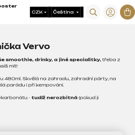
ooster
Hledat
N
CZK
Čeština
Přihláš
ko
nička Vervo
e smoothie, drinky, a jiné specialitky,
třeba z
síš mít!
u 480ml. Skvělá na zahradu, zahradní párty, na
udělá parádu i při kempování.
lykarbonátu -
tudíž nerozbitná
(pokud ji