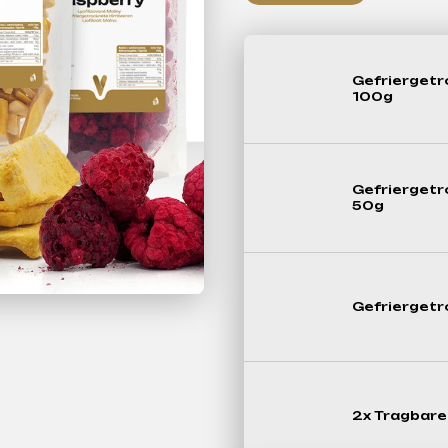
Gefrierget
100g
Gefrierget
50g
Gefrierget
2x Tragbare