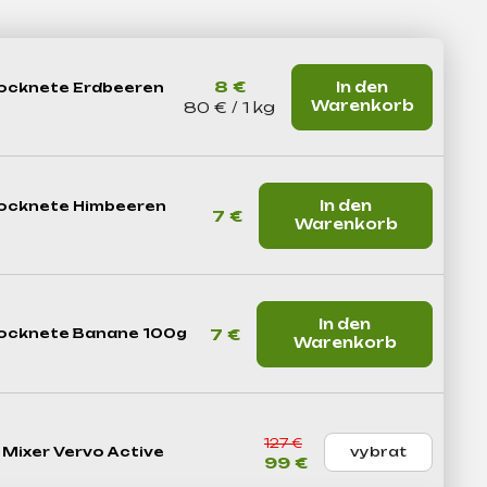
8 €
In den
rocknete Erdbeeren
Warenkorb
Verkaufspreis:
80 € / 1 kg
In den
rocknete Himbeeren
7 €
Warenkorb
In den
7 €
rocknete Banane 100g
Warenkorb
127 €
 Mixer Vervo Active
99 €