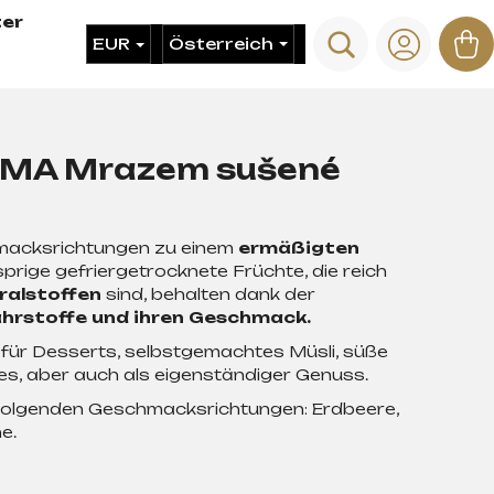
er
Suchen
W
EUR
Login
ARMA Mrazem sušené
hmacksrichtungen zu einem
ermäßigten
rige gefriergetrocknete Früchte, die reich
ralstoffen
sind, behalten dank der
hrstoffe und ihren Geschmack.
at für Desserts, selbstgemachtes Müsli, süße
s, aber auch als eigenständiger Genuss.
 folgenden Geschmacksrichtungen: Erdbeere,
e.