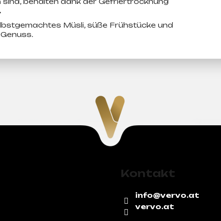
n
sind, behalten dank der Gefriertrocknung
.
 selbstgemachtes Müsli, süße Frühstücke und
 Genuss.
Kontakt
info
@
vervo.at
vervo.at