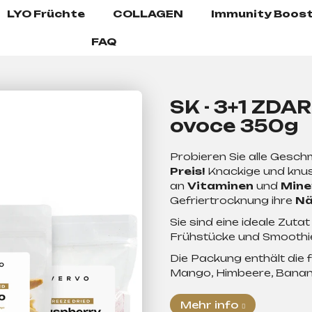
LYO Früchte
COLLAGEN
Immunity Boost
FAQ
SK - 3+1 ZD
ovoce 350g
Probieren Sie alle Gesc
Preis!
Knackige und knusp
an
Vitaminen
und
Mine
Gefriertrocknung ihre
Nä
Sie sind eine ideale Zut
Frühstücke und Smoothie
Die Packung enthält die
Mango, Himbeere, Banan
Mehr info