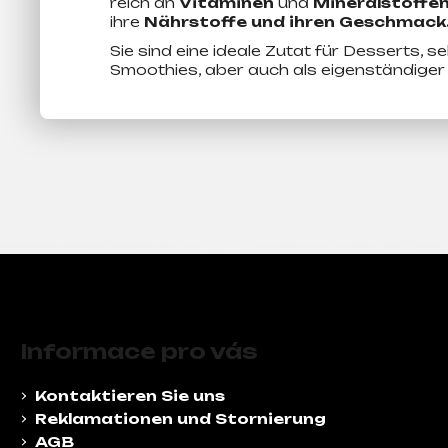
reich an
Vitaminen
und
Mineralstoffe
ihre
Nährstoffe und ihren Geschmack
Sie sind eine ideale Zutat für Desserts,
Smoothies, aber auch als eigenständiger
F
u
Informace pro vás
ß
z
Kontaktieren Sie uns
e
Reklamationen und Stornierung
i
AGB