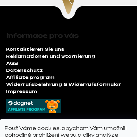
F
u
Informace pro vás
ß
z
Kontaktieren Sie uns
e
Reklamationen und Stornierung
i
AGB
l
Datenschutz
e
Affiliate program
Widerrufsbelehrung & Widerrufsformular
Impressum
Kontakt
Používáme cookies, abychom Vám umožnili
pohodlné prohlížení webu a díky analýze