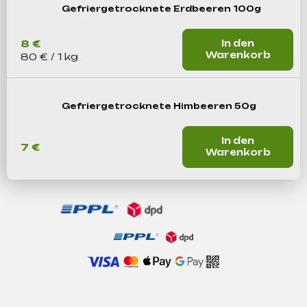
Gefriergetrocknete Erdbeeren 100g
8 €
In den
Warenkorb
Verkaufspreis:
80 € / 1 kg
Gefriergetrocknete Himbeeren 50g
In den
7 €
Warenkorb