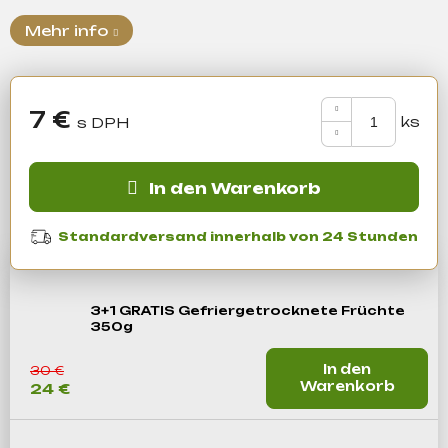
Mehr info
Suchen
7 €
W
Verkaufspreis:
i
r
In den Warenkorb
e
m
Standardversand innerhalb von 24 Stunden
p
f
e
3+1 GRATIS Gefriergetrocknete Früchte
h
350g
l
e
In den
30 €
n
Warenkorb
24 €