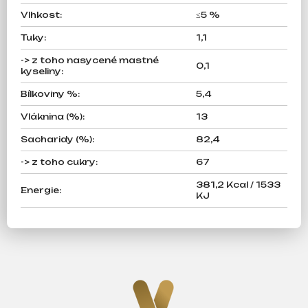
Vlhkost
:
≤5 %
Tuky
:
1,1
-> z toho nasycené mastné
0,1
kyseliny
:
Bílkoviny %
:
5,4
Vláknina (%)
:
13
Sacharidy (%)
:
82,4
-> z toho cukry
:
67
381,2 Kcal / 1533
Energie
:
KJ