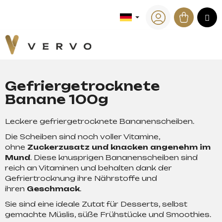
W
Zum
Inhalt
Waren
M
a
Zurück
Zurück
springen
zum
zum
Login
r
e
W
n
a
k
s
o
Gefriergetrocknete
s
r
Banane 100g
u
b
c
Leckere gefriergetrocknete Bananenscheiben.
h
Die Scheiben sind noch voller Vitamine,
e
ohne
Zuckerzusatz und knacken angenehm im
n
Mund
. Diese knusprigen Bananenscheiben sind
S
reich an Vitaminen und behalten dank der
i
Gefriertrocknung ihre Nährstoffe und
e
ihren
Geschmack
.
?
Sie sind eine ideale Zutat für Desserts, selbst
gemachte Müslis, süße Frühstücke und Smoothies.