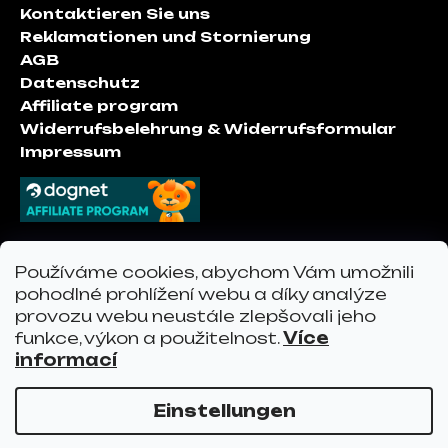
z
Kontaktieren Sie uns
e
Reklamationen und Stornierung
i
AGB
l
Datenschutz
e
Affiliate program
Widerrufsbelehrung & Widerrufsformular
Impressum
Kontakt
Používáme cookies, abychom Vám umožnili
pohodlné prohlížení webu a díky analýze
provozu webu neustále zlepšovali jeho
info
@
vervo.at
funkce, výkon a použitelnost.
Více
vervo.at
informací
Einstellungen
Erstellt von Shoptet