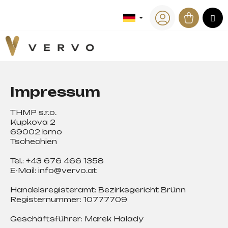
W
Zum
Inhalt
Waren
M
a
Zurück
Zurück
springen
zum
zum
Login
r
e
W
n
a
k
s
o
Impressum
s
r
u
b
THMP s.r.o.
c
Kupkova 2
h
69002 brno
Tschechien
e
n
Tel.: +43 676 466 1358
S
E-Mail: info@vervo.at
i
Handelsregisteramt: Bezirksgericht Brünn
e
Registernummer: 10777709
?
Geschäftsführer: Marek Halady