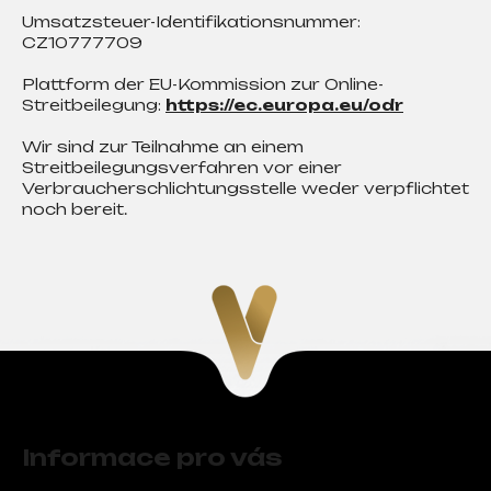
Umsatzsteuer-Identifikationsnummer:
CZ10777709
Suchen
Plattform der EU-Kommission zur Online-
Streitbeilegung:
https://ec.europa.eu/odr
W
Wir sind zur Teilnahme an einem
i
Streitbeilegungsverfahren vor einer
Verbraucherschlichtungsstelle weder verpflichtet
r
noch bereit.
e
m
p
f
e
h
l
e
F
n
u
Informace pro vás
ß