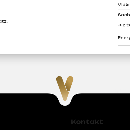
Vlákn
Sach
tz.
-> z 
Ener
Kontakt