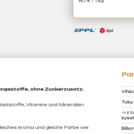
Verkaufspreis:
80 € / 1 kg
ngsstoffe, ohne Zuckerzusatz.
Vlhk
Tuky
laststoffe, Vitamine und Mineralien.
-> z
kysel
leiches Aroma und gleiche Farbe wie
Bílko