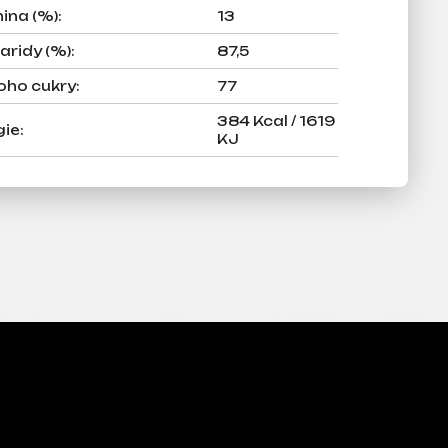
ina (%)
:
13
aridy (%)
:
87,5
toho cukry
:
77
384 Kcal / 1619
gie
:
KJ