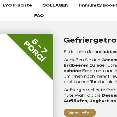
LYO Früchte
COLLAGEN
Immunity Boost
FAQ
Gefriergetr
Sie ist eine der
beliebte
Genießen Sie den
Geschm
Erdbeeren
zu jeder Jah
schöne
Farbe und das A
Um Ihnen noch mehr Freud
praktischen Tasche, die 
Gefriergetrocknete Erdb
gute Wahl. Ob als
Desse
Aufläufen, Joghurt o
Mehr info