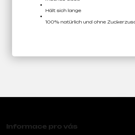
Hält sich lange
100% natürlich und ohne Zuckerzusa
F
u
Informace pro vás
ß