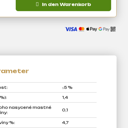
In den Warenkorb
ost
:
≤5 %
 %)
:
1,4
 toho nasycené mastné
0,1
iny
:
viny %
:
4,7