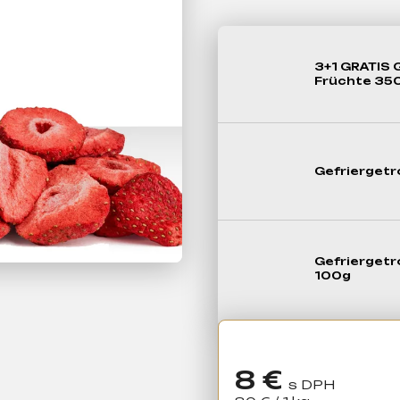
3+1 GRATIS 
Früchte 35
Gefrierget
Gefrierget
100g
8 €