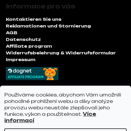
u
e
Informace pro vás
ß
n
z
t
Kontaktieren Sie uns
e
e
Reklamationen und Stornierung
i
d
AGB
l
e
Datenschutz
r
e
Affiliate program
L
Widerrufsbelehrung & Widerrufsformular
i
Impressum
s
t
e
Kontakt
Používáme cookies, abychom Vám umožnili
pohodlné prohlížení webu a díky analýze
provozu webu neustále zlepšovali jeho
info
@
vervo.at
funkce, výkon a použitelnost.
Více
vervo.at
informací