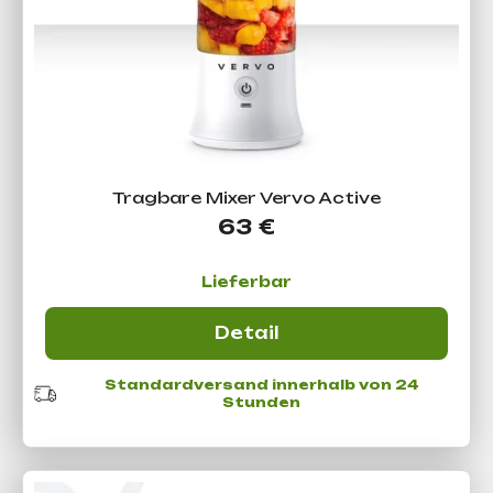
o
d
Suchen
u
k
t
W
e
i
r
Tragbare Mixer Vervo Active
e
63 €
m
p
Lieferbar
f
e
Detail
h
l
Standardversand innerhalb von 24
e
Stunden
n