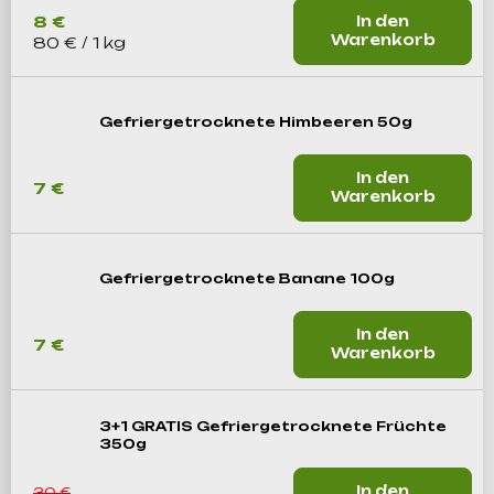
8 €
In den
Warenkorb
Verkaufspreis:
80 € / 1 kg
Gefriergetrocknete Himbeeren 50g
In den
7 €
Warenkorb
Gefriergetrocknete Banane 100g
In den
7 €
Warenkorb
3+1 GRATIS Gefriergetrocknete Früchte
350g
In den
30 €