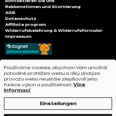
Kontaktieren Sie uns
e
Reklamationen und Stornierung
i
AGB
l
Datenschutz
e
Affiliate program
Widerrufsbelehrung & Widerrufsformular
Impressum
Kontakt
Používáme cookies, abychom Vám umožnili
pohodlné prohlížení webu a díky analýze
provozu webu neustále zlepšovali jeho
info
@
vervo.at
funkce, výkon a použitelnost.
Více
vervo.at
informací
Einstellungen
Erstellt von Shoptet