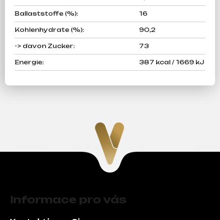
Ballaststoffe (%)
:
16
Kohlenhydrate (%)
:
90,2
-> davon Zucker
:
73
Energie
:
387 kcal / 1669 kJ
F
u
Informace pro vás
ß
z