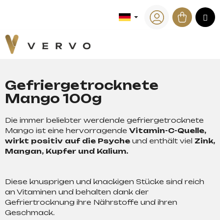
W
Zum
Inhalt
Waren
M
a
Zurück
Zurück
springen
zum
zum
Login
r
e
W
n
a
k
s
o
Gefriergetrocknete
s
r
Mango 100g
u
b
c
Die immer beliebter werdende gefriergetrocknete
h
Mango ist eine hervorragende
Vitamin-C-Quelle,
e
wirkt positiv auf die Psyche
und enthält viel
Zink,
n
Mangan, Kupfer und Kalium.
S
i
Diese knusprigen und knackigen Stücke sind reich
e
an Vitaminen und behalten dank der
?
Gefriertrocknung ihre Nährstoffe und ihren
Geschmack.