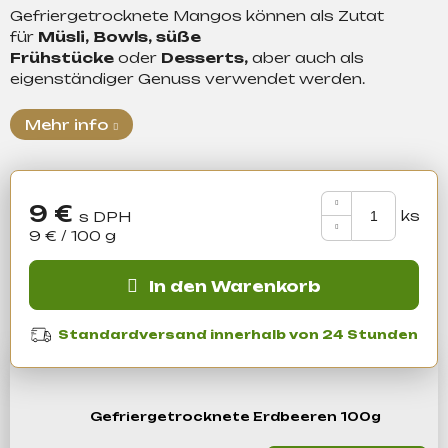
Gefriergetrocknete Mangos können als Zutat
für
Müsli, Bowls, süße
Suchen
Frühstücke
oder
Desserts,
aber auch als
eigenständiger Genuss verwendet werden.
Mehr info
W
i
r
e
9 €
m
Verkaufspreis:
9 € / 100 g
p
f
In den Warenkorb
e
h
l
Standardversand innerhalb von 24 Stunden
e
n
Gefriergetrocknete Erdbeeren 100g