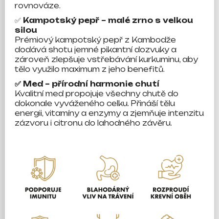
rovnováze.
✅
Kampotský pepř – malé zrno s velkou
silou
Prémiový kampotský pepř z Kambodže
dodává shotu jemné pikantní dozvuky a
zároveň zlepšuje vstřebávání kurkuminu, aby
tělo využilo maximum z jeho benefitů.
✅ Med – přírodní harmonie chutí
Kvalitní med propojuje všechny chutě do
dokonale vyváženého celku. Přináší tělu
energii, vitamíny a enzymy a zjemňuje intenzitu
zázvoru i citronu do lahodného závěru.