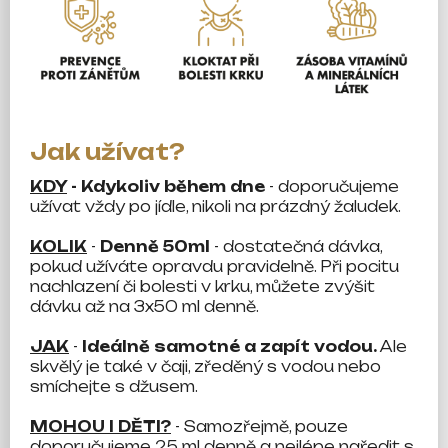
Jak užívat?
KDY
- Kdykoliv během dne
- doporučujeme
užívat vždy po jídle, nikoli na prázdný žaludek.
KOLIK
-
Denně 50ml
- dostatečná dávka,
pokud užíváte opravdu pravidelně. Při pocitu
nachlazení či bolesti v krku, můžete zvýšit
dávku až na 3x50 ml denně.
JAK
-
Ideálně samotné a zapít vodou.
Ale
skvělý je také v čaji, zředěný s vodou nebo
smíchejte s džusem.
MOHOU I DĚTI?
- Samozřejmě, pouze
doporučujeme 25 ml denně a nejlépe naředit s