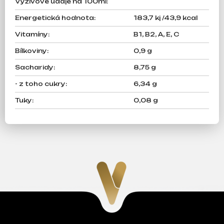
Výživové údaje na 100ml
:
Energetická hodnota
:
183,7 kj /43,9 kcal
Vitamíny
:
B1, B2, A, E, C
Bílkoviny
:
0,9 g
Sacharidy
:
8,75 g
- z toho cukry
:
6,34 g
Tuky
:
0,08 g
Z