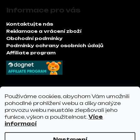
á
Informace pro vás
p
a
Kontaktujte nás
t
Reklamace a vrácení zboží
í
Obchodní podmínky
Podmínky ochrany osobních údajů
Affiliate program
Kontakt
Používáme cookies, abychom Vám umožnili
pohodlné prohlížení webu a díky analýze
info
@
vervoshop.com
provozu webu neustále zlepšovali jeho
vervo.cz
funkce, výkon a použitelnost.
Více
informací
Nastavení