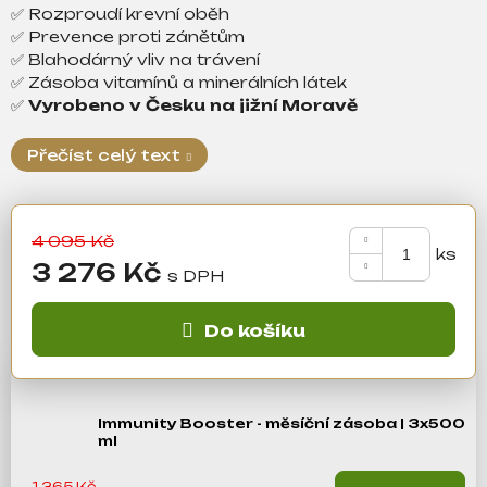
a
✅ Rozproudí krevní oběh
j
✅ Prevence proti zánětům
✅ Blahodárný vliv na trávení
í
✅ Zásoba vitamínů a minerálních látek
t
✅
Vyrobeno v Česku na jižní Moravě
?
Přečíst celý text
Hledat
4 095 Kč
3 276 Kč
Měrná
D
cena:
o
Do košíku
p
o
r
Immunity Booster - měsíční zásoba | 3x500
u
ml
č
u
1 365 Kč