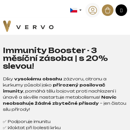
K
Přejít
na
Nákup
M
o
Zpět
Zpět
obsah
Přihlášení
š
košík
í
C
k
o
p
Immunity Booster - 3
o
měsíční zásoba | s 20%
t
slevou!
ř
e
Díky
vysokému obsahu
zázvoru, citronu a
b
kurkumy působí jako
přirozený posilovač
u
imunity
, pomáhá tělu bojovat proti nachlazení i
j
únavě a skvěle nastartuje metabolismus!
Navíc
e
neobsahuje žádné zbytečné přísady
– jen čistou
sílu přírody!
t
e
✅ Podporuje imunitu
n
✅ Kloktat při bolesti krku