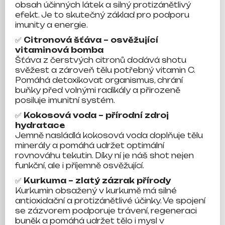
obsah účinných látek a silný protizánětlivý
efekt. Je to skutečný základ pro podporu
imunity a energie.
✅
Citronová šťáva – osvěžující
vitaminová bomba
Šťáva z čerstvých citronů dodává shotu
svěžest a zároveň tělu potřebný vitamin C.
Pomáhá detoxikovat organismus, chrání
buňky před volnými radikály a přirozeně
posiluje imunitní systém.
✅
Kokosová voda – přírodní zdroj
hydratace
Jemně nasládlá kokosová voda doplňuje tělu
minerály a pomáhá udržet optimální
rovnováhu tekutin. Díky ní je náš shot nejen
funkční, ale i příjemně osvěžující.
✅
Kurkuma – zlatý zázrak přírody
Kurkumin obsažený v kurkumě má silné
antioxidační a protizánětlivé účinky. Ve spojení
se zázvorem podporuje trávení, regeneraci
buněk a pomáhá udržet tělo i mysl v