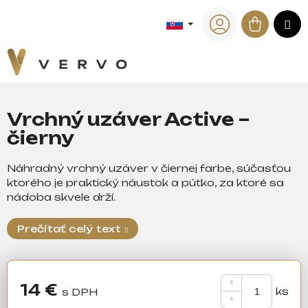
K
Prejsť
na
Náku
M
o
Späť
Späť
obsah
Prihlásenie
š
košík
í
Č
k
o
p
Vrchný uzáver Active –
o
čierny
t
r
Náhradný vrchný uzáver v čiernej farbe, súčasťou
e
ktorého je praktický náustok a pútko, za ktoré sa
b
nádoba skvele drží.
u
j
Prečítať celý text
e
t
e
14 €
n
Jednotková