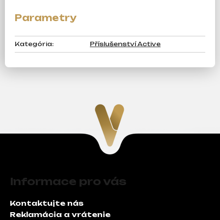
Kategória
:
Příslušenství Active
Z
á
Informace pro vás
p
ä
Kontaktujte nás
t
Reklamácia a vrátenie