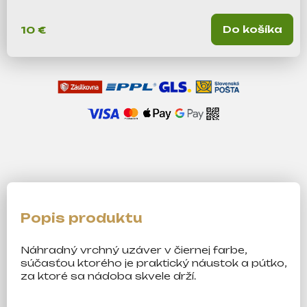
m
e
Do košíka
10 €
Náhradný vrchný uzáver v čiernej farbe,
súčasťou ktorého je praktický náustok a pútko,
za ktoré sa nádoba skvele drží.