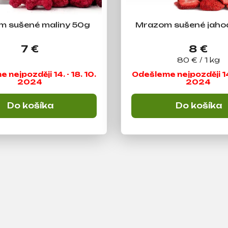
 sušené maliny 50g
Mrazom sušené jaho
7 €
8 €
Jednotková
80 € / 1 kg
cena:
nejpozději 14. - 18. 10.
Odešleme nejpozději 14.
2024
2024
Do košíka
Do košíka