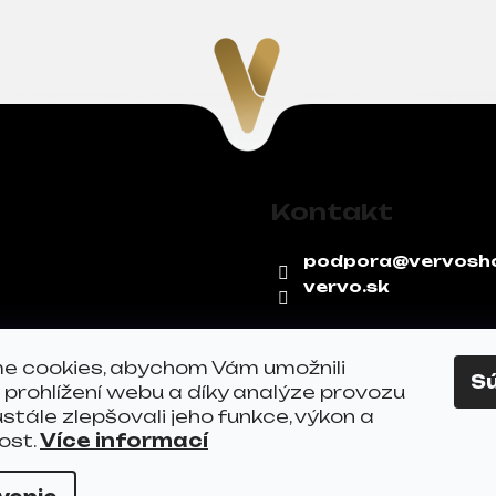
l
á
d
a
c
i
e
p
r
Kontakt
v
k
podpora
@
vervosh
y
vervo.sk
v
ý
p
e cookies, abychom Vám umožnili
i
S
prohlížení webu a díky analýze provozu
s
tále zlepšovali jeho funkce, výkon a
u
ost.
Více informací