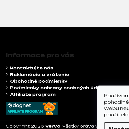
Z
á
Informace pro vás
p
ä
Kontaktujte nás
t
Reklamácia a vrátenie
i
Obchodné podmienky
e
Podmienky ochrany osobných údajov
Affiliate program
Používám
pohodlné 
webu neus
použiteln
Copyright 2026
Vervo
. Všetky práva vyhradené.