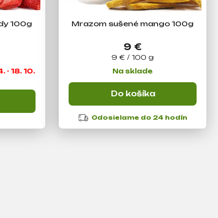
dy 100g
Mrazom sušené mango 100g
9 €
Jednotková
9 € / 100 g
cena:
 - 18. 10.
Na sklade
Do košíka
Odosielame do 24 hodín