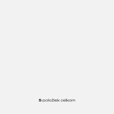
5
položiek celkom
O
v