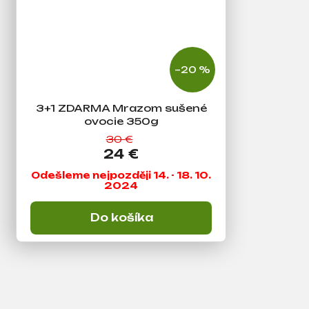
m
e
–20 %
3+1 ZDARMA Mrazom sušené
ovocie 350g
30 €
24 €
Odešleme nejpozději 14. - 18. 10.
2024
Do košíka