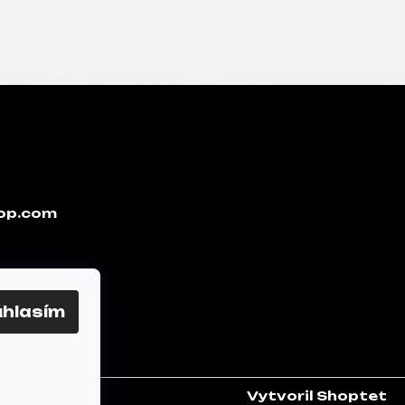
op.com
úhlasím
Vytvoril Shoptet