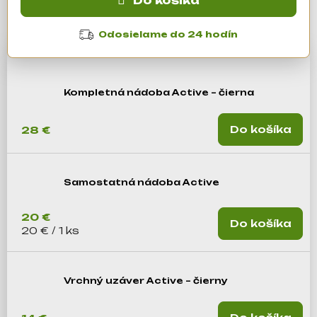
Do košíka
á
j
Odosielame do 24 hodín
s
ť
?
Kompletná nádoba Active – čierna
Do košíka
28 €
Hľadať
Samostatná nádoba Active
O
d
20 €
Do košíka
p
Jednotková cena:
20 € / 1 ks
o
r
ú
Vrchný uzáver Active – čierny
č
a