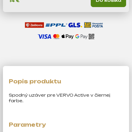
Do košíka
14 €
m
e
Spodný uzáver pre VERVO Active v čiernej
farbe.