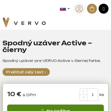
K
Prejsť
na
Náku
M
o
Späť
Späť
obsah
Prihlásenie
š
košík
í
Č
k
o
p
Spodný uzáver Active –
o
čierny
t
r
Spodný uzáver pre VERVO Active v čiernej farbe.
e
b
Prečítať celý text
u
j
e
10 €
t
Jednotková
e
cena:
n