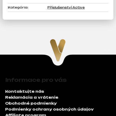
Kategória
:
Příslušenství Active
Z
á
Informace pro vás
p
ä
Kontaktujte nás
t
Reklamácia a vrátenie
i
Obchodné podmienky
e
Podmienky ochrany osobných údajov
Affiliate program