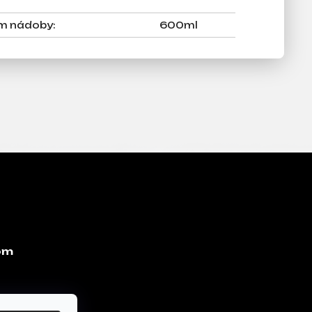
m nádoby
:
600ml
om