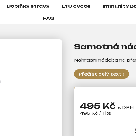
Doplňky stravy
LYO ovoce
Immunity B
FAQ
Samotná nád
Náhradní nádoba na pře
Přečíst celý text
495 Kč
Měrná
495 Kč / 1 ks
cena: