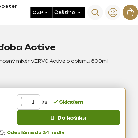
ooster
Hledat
N
CZK
Čeština
Přihláš
ko
oba Active
nosný mixér VERVO Active o objemu 600ml.
Skladem
Do košíku
Odesíláme do 24 hodin