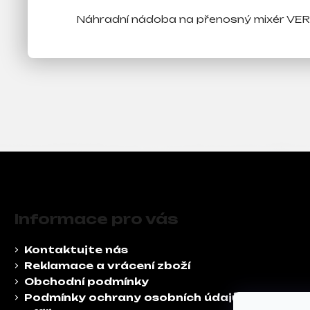
j
Náhradní nádoba na přenosný mixér VER
e
m
e
Z
á
Informace pro vás
p
a
Kontaktujte nás
t
Reklamace a vrácení zboží
í
Obchodní podmínky
Podmínky ochrany osobních údajů