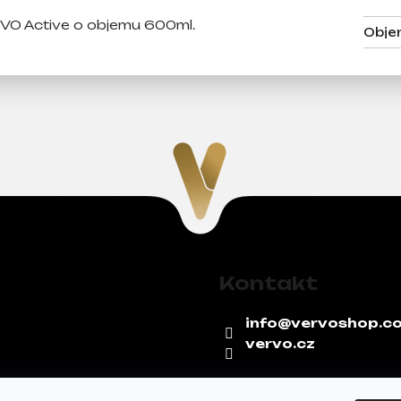
VO Active o objemu 600ml.
Obje
Kontakt
info
@
vervoshop.c
vervo.cz