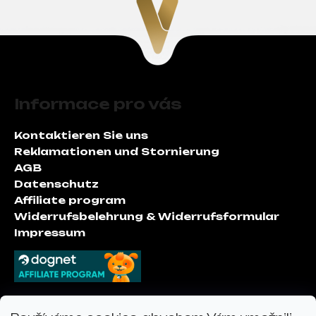
F
u
Informace pro vás
ß
z
Kontaktieren Sie uns
e
Reklamationen und Stornierung
i
AGB
l
Datenschutz
e
Affiliate program
Widerrufsbelehrung & Widerrufsformular
Impressum