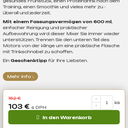
gesundes Frühstück, einen Proteindrink nach dem
Training, einen Smoothie und vieles mehr zu -
überall und jederzeit.
Suchen
Mit einem Fassungsvermögen von 600 ml
,
einfacher Reinigung und praktischer
Aufbewahrung wird dieser Mixer Sie immer wieder
W
unterstützen. Trennen Sie den unteren Teil des
i
Motors von der Klinge um eine praktische Flasche
r
mit Trinkschnabel zu schaffen.
e
Ein
Geschenktipp
für Ihre Liebsten.
m
p
f
Mehr info
e
h
l
152 €
e
103 €
n
Verkaufspreis:
In den Warenkorb