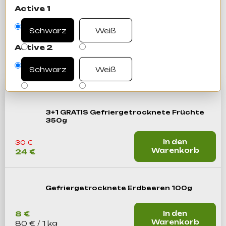
Active 1
Schwarz
Weiß
Active 2
Schwarz
Weiß
3+1 GRATIS Gefriergetrocknete Früchte
350g
In den
30 €
Warenkorb
24 €
Gefriergetrocknete Erdbeeren 100g
8 €
In den
Warenkorb
Verkaufspreis:
80 € / 1 kg