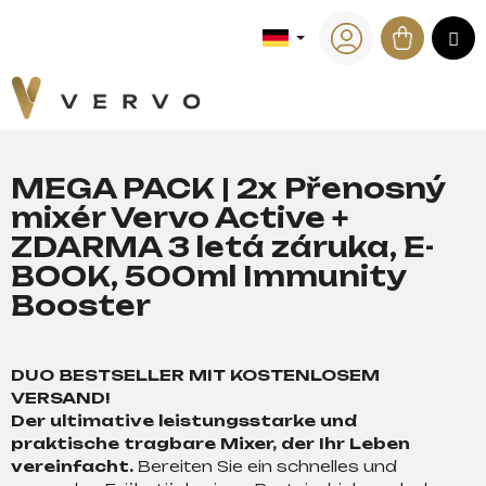
W
Zum
Inhalt
Waren
M
a
Zurück
Zurück
springen
zum
zum
Login
r
e
W
n
a
k
s
o
MEGA PACK | 2x Přenosný
s
r
mixér Vervo Active +
u
b
ZDARMA 3 letá záruka, E-
c
BOOK, 500ml Immunity
h
Booster
e
n
S
DUO BESTSELLER MIT KOSTENLOSEM
i
VERSAND!
e
Der ultimative leistungsstarke und
?
praktische tragbare Mixer, der Ihr Leben
vereinfacht.
Bereiten Sie ein schnelles und