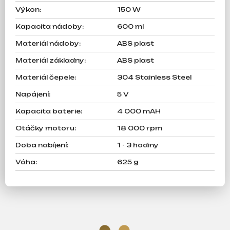
Výkon
:
150 W
Kapacita nádoby
:
600 ml
Materiál nádoby
:
ABS plast
Materiál základny
:
ABS plast
Materiál čepele
:
304 Stainless Steel
Napájení
:
5 V
Kapacita baterie
:
4 000 mAH
Otáčky motoru
:
18 000 rpm
Doba nabíjení
:
1 - 3 hodiny
Váha
:
625 g