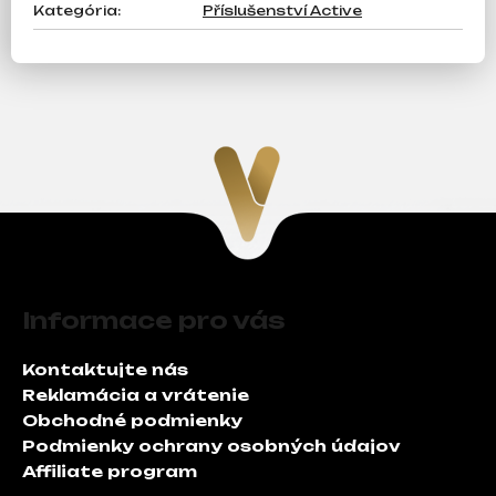
Kategória
:
Příslušenství Active
Z
á
Informace pro vás
p
ä
Kontaktujte nás
t
Reklamácia a vrátenie
i
Obchodné podmienky
e
Podmienky ochrany osobných údajov
Affiliate program