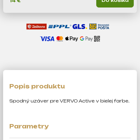
Do košíka
14 €
m
e
Spodný uzáver pre VERVO Active v bielej farbe.