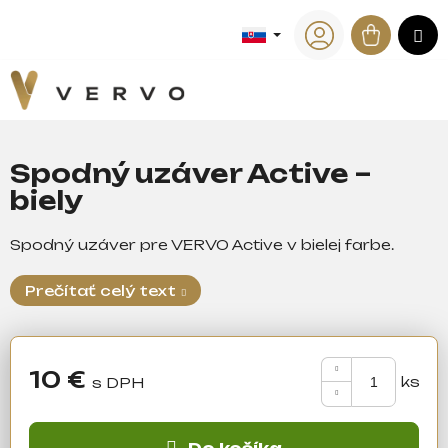
K
Prejsť
na
Náku
M
o
Späť
Späť
obsah
Prihlásenie
š
košík
í
Č
k
o
p
Spodný uzáver Active –
o
biely
t
r
Spodný uzáver pre VERVO Active v bielej farbe.
e
b
Prečítať celý text
u
j
e
10 €
t
Jednotková
e
cena:
n