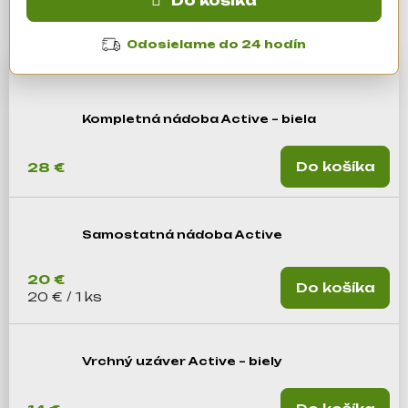
Do košíka
á
j
Odosielame do 24 hodín
s
ť
?
Kompletná nádoba Active – biela
Do košíka
28 €
Hľadať
Samostatná nádoba Active
O
d
20 €
Do košíka
p
Jednotková cena:
20 € / 1 ks
o
r
ú
Vrchný uzáver Active – biely
č
a