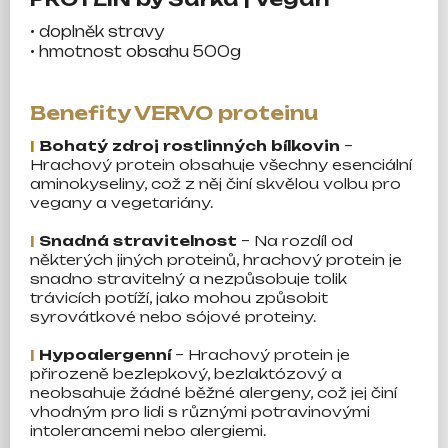
• doplněk stravy
• hmotnost obsahu 500g
Benefity VERVO proteinu
|
Bohatý zdroj rostlinných bílkovin
–
Hrachový protein obsahuje všechny esenciální
aminokyseliny, což z něj činí skvělou volbu pro
vegany a vegetariány.
|
Snadná stravitelnost
– Na rozdíl od
některých jiných proteinů, hrachový protein je
snadno stravitelný a nezpůsobuje tolik
trávicích potíží, jako mohou způsobit
syrovátkové nebo sójové proteiny.
|
Hypoalergenní
– Hrachový protein je
přirozeně bezlepkový, bezlaktózový a
neobsahuje žádné běžné alergeny, což jej činí
vhodným pro lidi s různými potravinovými
intolerancemi nebo alergiemi.