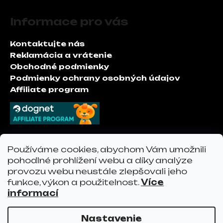
Z
á
Informace pro vás
p
ä
Kontaktujte nás
t
Reklamácia a vrátenie
i
Obchodné podmienky
e
Podmienky ochrany osobných údajov
Affiliate program
Kontakt
Používáme cookies, abychom Vám umožnili
pohodlné prohlížení webu a díky analýze
provozu webu neustále zlepšovali jeho
podpora
@
vervoshop.com
funkce, výkon a použitelnost.
Více
vervo.sk
informací
Nastavenie