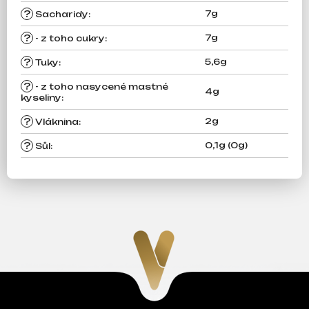
?
7g
Sacharidy
:
?
7g
- z toho cukry
:
?
5,6g
Tuky
:
?
- z toho nasycené mastné
4g
kyseliny
:
?
2g
Vláknina
:
?
0,1g (0g)
Sůl
: