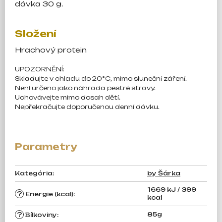
dávka 30 g.
Složení
Hrachový protein
UPOZORNĚNÍ:
Skladujte v chladu do 20°C, mimo sluneční záření.
Není určeno jako náhrada pestré stravy.
Uchovávejte mimo dosah dětí.
Nepřekračujte doporučenou denní dávku.
Kategória
:
by Šárka
1669 kJ / 399
?
Energie (kcal)
:
kcal
?
85g
Bílkoviny
: