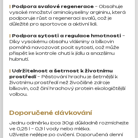
|
Podpora svalové regenerace
– Obsahuje
vysoké množství aminokyseliny argininu, která
podporuje růst a regeneraci svalů, což je
důležité pro sportovce a aktivní lidi.
|
Podpora sytosti a regulace hmotnosti
–
Díky vysokému obsahu vlákniny a bílkovin
pomáhá navozovat pocit sytosti, což může
přispět ke kontrole chuti k jídlu a snazšímu
hubnutí.
|
Udržitelnost a šetrnost k životnímu
prostředí
– Pěstování hrachu je šetrnější k
životnímu prostředí než živočišné zdroje
bílkovin, což činí hrachový protein ekologičtější
volbou.
Doporučené dávkování
Jednu odměrku (cca 30g) důkladně rozmíchejte
ve 0,25 l – 0,3 l vody nebo mléka.
Užívejte nejlépe po cvičení. Doporučená denní