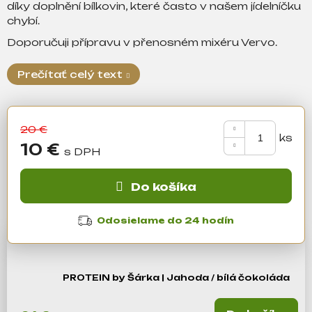
á
díky doplnění bílkovin, které často v našem jídelníčku
j
chybí.
s
Doporučuji přípravu v přenosném mixéru Vervo.
ť
?
Prečítať celý text
20 €
Hľadať
10 €
Jednotková
cena:
Do košíka
O
d
Odosielame do 24 hodín
p
o
r
ú
PROTEIN by Šárka | Jahoda / bílá čokoláda
č
a