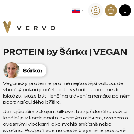
K
Prejsť
na
Náku
M
o
Späť
Späť
obsah
Prihlásenie
š
košík
í
Č
k
o
p
PROTEIN by Šárka | VEGAN
o
t
r
e
b
Veganský protein je pro mě nejčastější volbou. Je
vhodný pokud potřebujete vyřadit nebo omezit
u
laktózu. Může být i lehčí na trávení a nemáte po něm
j
pocit nafouklého bříška.
e
Je nejčistším zdrojem bílkovin bez přidaného cukru.
t
Ideální je v kombinaci s ovesným mlékem, ovocem a
e
ovesnými vločkami jako rychlá snídaně nebo
n
svačina. Podpoří vás na cestě k vysněné postavě