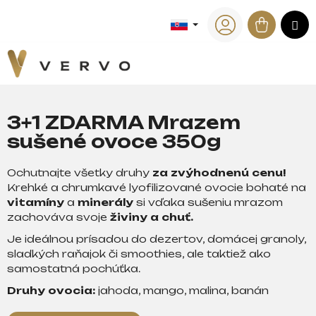
K
Prejsť
na
Náku
M
o
Späť
Späť
obsah
Prihlásenie
š
košík
í
Č
k
o
p
3+1 ZDARMA Mrazem
o
sušené ovoce 350g
t
r
Ochutnajte všetky druhy
za
zvýhodnenú
cenu!
e
Krehké a chrumkavé lyofilizované ovocie bohaté na
b
vitamíny
a
minerály
si vďaka sušeniu mrazom
u
zachováva svoje
živiny
a chuť.
j
Je ideálnou prísadou do dezertov, domácej granoly,
e
sladkých raňajok či smoothies, ale taktiež ako
t
samostatná pochúťka.
e
Druhy ovocia:
jahoda, mango, malina, banán
n