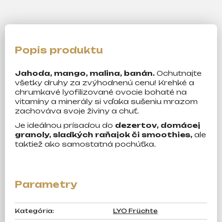
Jahoda, mango, malina, banán.
Ochutnajte
všetky druhy za zvýhodnenú cenu! Krehké a
chrumkavé lyofilizované ovocie bohaté na
vitamíny a minerály si vďaka sušeniu mrazom
zachováva svoje živiny a chuť.
Je ideálnou prísadou do
dezertov, domácej
granoly, sladkých raňajok či smoothies,
ale
taktiež ako samostatná pochúťka.
Kategória
:
LYO Früchte