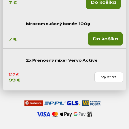
Do košíka
7 €
m
e
Mrazom sušený banán 100g
Do košíka
7 €
2x Prenosný mixér Vervo Active
127 €
99 €