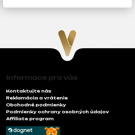
Z
á
Informace pro vás
p
ä
Kontaktujte nás
t
Reklamácia a vrátenie
i
Obchodné podmienky
e
Podmienky ochrany osobných údajov
Affiliate program