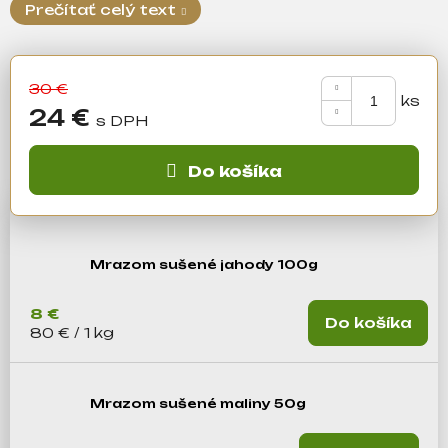
á
Prečítať celý text
j
s
ť
30 €
?
24 €
Jednotková
cena:
Do košíka
Hľadať
Mrazom sušené jahody 100g
O
d
8 €
Do košíka
p
Jednotková cena:
80 € / 1 kg
o
r
ú
Mrazom sušené maliny 50g
č
a