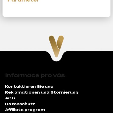
F
u
Informace pro vás
ß
z
Kontaktieren Sie uns
e
Reklamationen und Stornierung
i
AGB
l
Datenschutz
e
Affiliate program