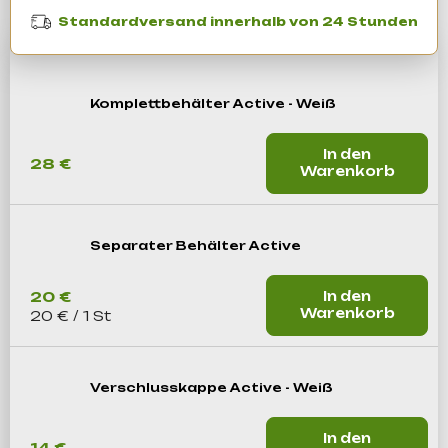
Standardversand innerhalb von 24 Stunden
Suchen
Komplettbehälter Active - Weiß
W
i
In den
28 €
Warenkorb
r
e
m
p
Separater Behälter Active
f
e
20 €
In den
h
Warenkorb
Verkaufspreis:
20 € / 1 St
l
e
n
Verschlusskappe Active - Weiß
In den
14 €