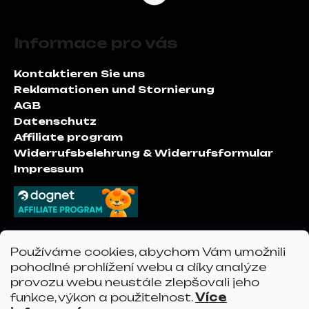
F
u
Informace pro vás
ß
z
Kontaktieren Sie uns
e
Reklamationen und Stornierung
i
AGB
l
Datenschutz
e
Affiliate program
Widerrufsbelehrung & Widerrufsformular
Impressum
Kontakt
Používáme cookies, abychom Vám umožnili
pohodlné prohlížení webu a díky analýze
provozu webu neustále zlepšovali jeho
info
@
vervo.at
funkce, výkon a použitelnost.
Více
vervo.at