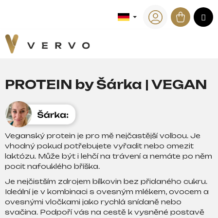
W
Zum
Inhalt
Waren
M
a
Zurück
Zurück
springen
zum
zum
Login
r
e
W
n
a
k
s
o
PROTEIN by Šárka | VEGAN
s
r
u
b
c
h
e
Veganský protein je pro mě nejčastější volbou. Je
vhodný pokud potřebujete vyřadit nebo omezit
n
laktózu. Může být i lehčí na trávení a nemáte po něm
S
pocit nafouklého bříška.
i
Je nejčistším zdrojem bílkovin bez přidaného cukru.
e
Ideální je v kombinaci s ovesným mlékem, ovocem a
?
ovesnými vločkami jako rychlá snídaně nebo
svačina. Podpoří vás na cestě k vysněné postavě