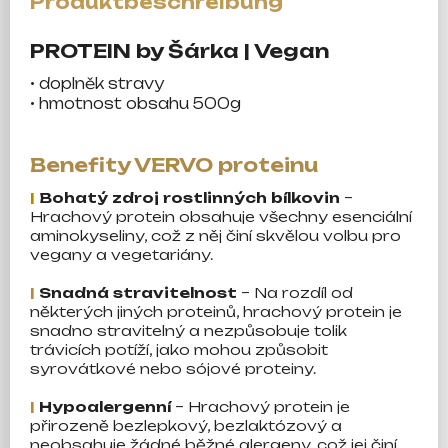
PROTEIN by Šárka | Vegan
• doplněk stravy
• hmotnost obsahu 500g
Benefity VERVO proteinu
|
Bohatý zdroj rostlinných bílkovin
–
Hrachový protein obsahuje všechny esenciální
aminokyseliny, což z něj činí skvělou volbu pro
vegany a vegetariány.
|
Snadná stravitelnost
– Na rozdíl od
některých jiných proteinů, hrachový protein je
snadno stravitelný a nezpůsobuje tolik
trávicích potíží, jako mohou způsobit
syrovátkové nebo sójové proteiny.
|
Hypoalergenní
– Hrachový protein je
přirozeně bezlepkový, bezlaktózový a
neobsahuje žádné běžné alergeny, což jej činí