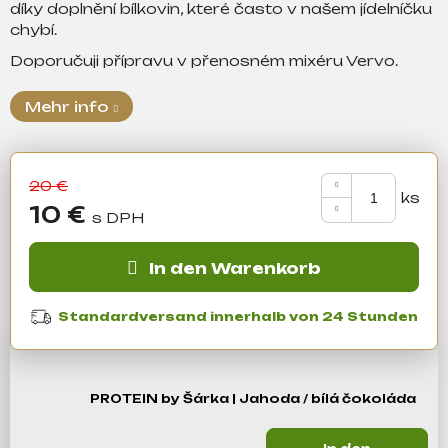
díky doplnění bílkovin, které často v našem jídelníčku
chybí.
Suchen
Doporučuji přípravu v přenosném mixéru Vervo.
Mehr info
W
i
r
20 €
e
10 €
m
Verkaufspreis:
p
f
In den Warenkorb
e
h
Standardversand innerhalb von 24 Stunden
l
e
n
PROTEIN by Šárka | Jahoda / bílá čokoláda