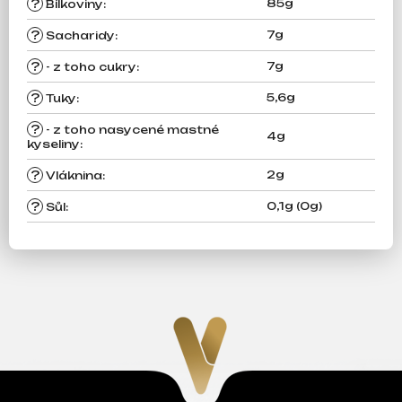
?
85g
Bílkoviny
:
?
7g
Sacharidy
:
?
7g
- z toho cukry
:
?
5,6g
Tuky
:
?
- z toho nasycené mastné
4g
kyseliny
:
?
2g
Vláknina
:
?
0,1g (0g)
Sůl
: