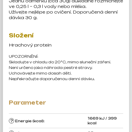
Jednu odměrku (cca 30g) důkladně rozmíchejte
ve 0,25 l – 0,3 l vody nebo mléka.
Užívejte nejlépe po cvičení. Doporučená denní
dávka 30 g.
Složení
Hrachový protein
UPOZORNĚNÍ:
Skladujte v chladu do 20°C, mimo sluneční záření.
Není určeno jako náhrada pestré stravy.
Uchovávejte mimo dosah dětí.
Nepřekračujte doporučenou denní dávku.
1669 kJ / 399
?
Energie (kcal)
:
kcal