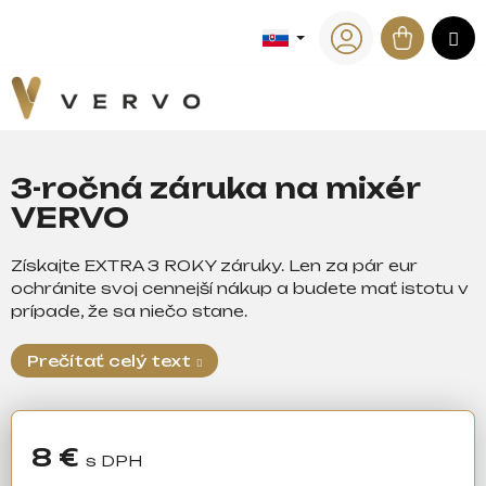
K
Prejsť
na
Náku
M
o
Späť
Späť
obsah
Prihlásenie
š
košík
í
Č
k
o
p
3-ročná záruka na mixér
o
VERVO
t
r
Získajte EXTRA 3 ROKY záruky. Len za pár eur
e
ochránite svoj cennejší nákup a budete mať istotu v
b
prípade, že sa niečo stane.
u
j
Prečítať celý text
e
t
e
8 €
n
Jednotková