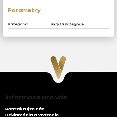
m
e
Kategória
:
skrytá kategorie
Z
á
Informace pro vás
p
ä
Kontaktujte nás
t
Reklamácia a vrátenie