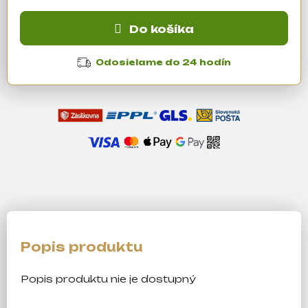
á
cena:
j
Do košíka
s
ť
Odosielame do 24 hodín
?
Hľadať
O
d
p
o
r
ú
Popis produktu nie je dostupný
č
a