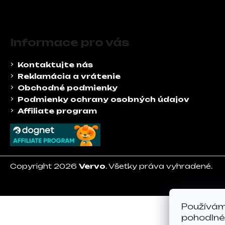
á
j
Z
s
á
Informace pro vás
ť
p
?
ä
Kontaktujte nás
t
Reklamácia a vrátenie
i
Obchodné podmienky
e
Podmienky ochrany osobných údajov
Hľadať
Affiliate program
O
d
p
Copyright 2026
Vervo
. Všetky práva vyhradené.
o
r
ú
Používám
č
pohodlné 
a