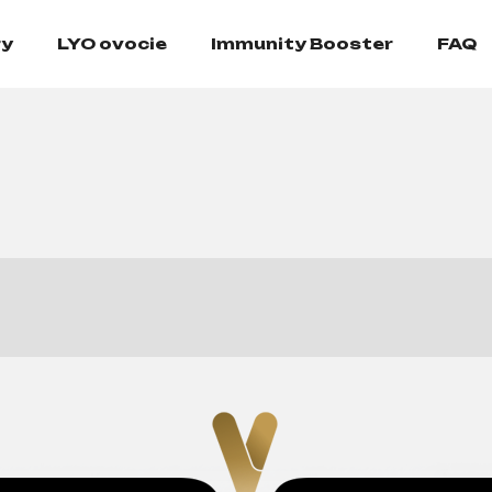
ry
LYO ovocie
Immunity Booster
FAQ