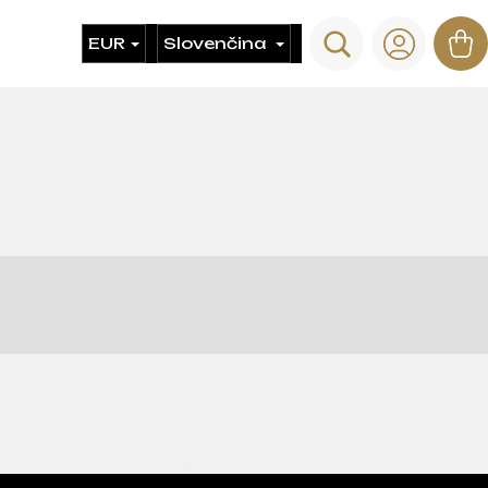
Hľadať
N
EUR
Slovenčina
Prihlás
ko