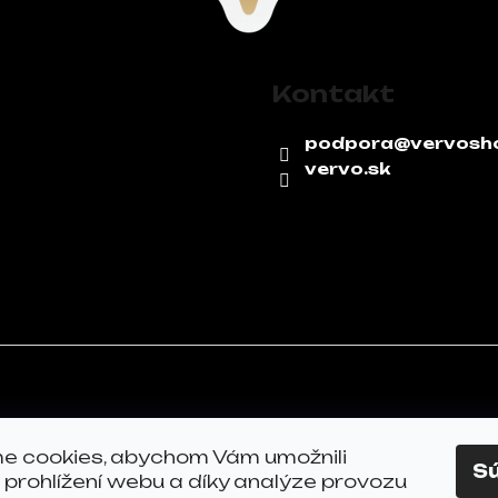
Kontakt
podpora
@
vervosh
vervo.sk
e cookies, abychom Vám umožnili
S
prohlížení webu a díky analýze provozu