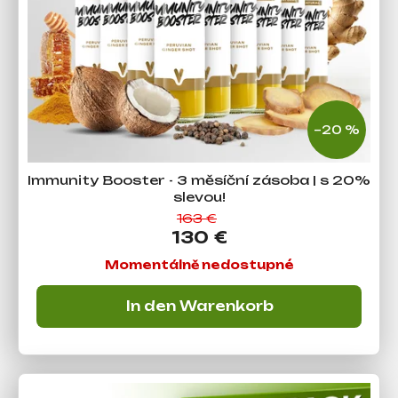
r
o
Suchen
d
u
k
W
t
–20 %
i
e
r
e
Immunity Booster - 3 měsíční zásoba | s 20%
m
slevou!
p
163 €
130 €
f
e
Momentálně nedostupné
h
l
In den Warenkorb
e
n