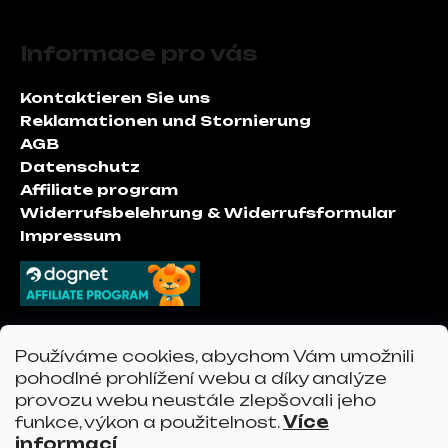
F
t
u
e
Informace pro vás
ß
d
z
e
Kontaktieren Sie uns
e
r
Reklamationen und Stornierung
i
L
AGB
i
l
Datenschutz
s
e
Affiliate program
t
Widerrufsbelehrung & Widerrufsformular
e
Impressum
Kontakt
Používáme cookies, abychom Vám umožnili
pohodlné prohlížení webu a díky analýze
provozu webu neustále zlepšovali jeho
info
@
vervo.at
funkce, výkon a použitelnost.
Více
vervo.at
informací