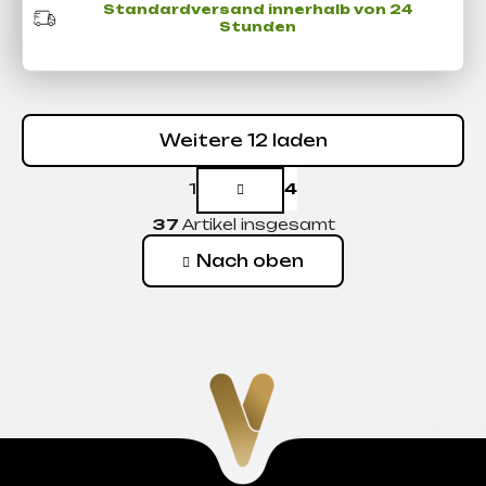
Standardversand innerhalb von 24
Stunden
Weitere 12 laden
P
1
4
a
S
g
37
Artikel insgesamt
t
i
n
e
Nach oben
i
u
e
e
r
r
u
e
n
g
l
e
m
e
n