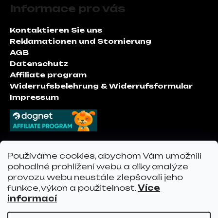
u
Informace pro vás
ß
z
Kontaktieren Sie uns
e
Reklamationen und Stornierung
i
AGB
l
Datenschutz
e
Affiliate program
Widerrufsbelehrung & Widerrufsformular
Impressum
Kontakt
Používáme cookies, abychom Vám umožnili
pohodlné prohlížení webu a díky analýze
provozu webu neustále zlepšovali jeho
info
@
vervo.at
funkce, výkon a použitelnost.
Více
vervo.at
informací