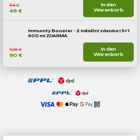
In den
54 €
Warenkorb
49 €
Suchen
Immunity Booster - 2 měsíční zásoba | 5+1
500 ml ZDARMA
W
i
In den
108 €
r
Warenkorb
90 €
e
m
p
f
e
h
l
e
n