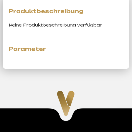
Keine Produktbeschreibung verfügbar
F